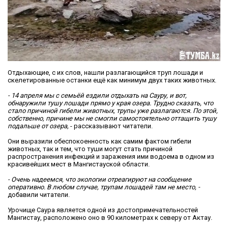
Отдыхающие, с их слов, нашли разлагающийся труп лошади и
скелетированные останки ещё как минимум двух таких животных.
- 14 апреля мы с семьёй ездили отдыхать на Сауру, и вот,
обнаружили тушу лошади прямо у края озера. Трудно сказать, что
стало причиной гибели животных, трупы уже разлагаются. По этой,
собственно, причине мы не смогли самостоятельно оттащить тушу
подальше от озера,
- рассказывают читатели.
Они выразили обеспокоенность как самим фактом гибели
животных, так и тем, что туши могут стать причиной
распространения инфекций и заражения ими водоема в одном из
красивейших мест в Мангистауской области.
- Очень надеемся, что экологии отреагируют на сообщение
оперативно. В любом случае, трупам лошадей там не место, -
добавили читатели.
Урочище Саура является одной из достопримечательностей
Мангистау, расположено оно в 90 километрах к северу от Актау.