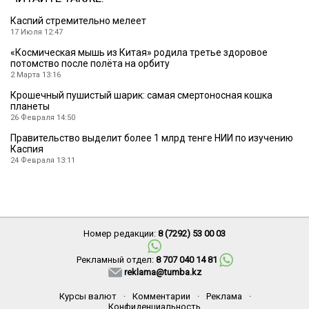
Каспий стремительно мелеет
17 Июля 12:47
«Космическая мышь из Китая» родила третье здоровое
потомство после полёта на орбиту
2 Марта 13:16
Крошечный пушистый шарик: самая смертоносная кошка
планеты
26 Февраля 14:50
Правительство выделит более 1 млрд тенге НИИ по изучению
Каспия
24 Февраля 13:11
Номер редакции:
8 (7292) 53 00 03
Рекламный отдел:
8 707 040 14 81
reklama@tumba.kz
Курсы валют
·
Комментарии
·
Реклама
·
Конфиденциальность