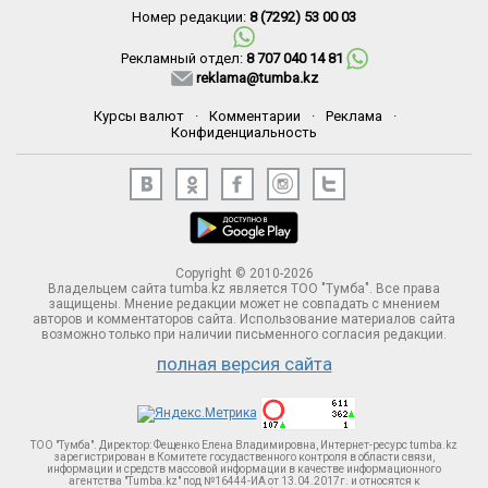
Номер редакции:
8 (7292) 53 00 03
Рекламный отдел:
8 707 040 14 81
reklama@tumba.kz
Курсы валют
·
Комментарии
·
Реклама
·
Конфиденциальность
Copyright © 2010-2026
Владельцем сайта tumba.kz является ТОО "Тумба". Все права
защищены. Мнение редакции может не совпадать с мнением
авторов и комментаторов сайта. Использование материалов сайта
возможно только при наличии письменного согласия редакции.
полная версия сайта
ТОО "Тумба". Директор: Фещенко Елена Владимировна, Интернет-ресурс tumba.kz
зарегистрирован в Комитете госудаственного контроля в области связи,
информации и средств массовой информации в качестве информационного
агентства "Tumba.kz" под №16444-ИА от 13.04.2017г. и относятся к