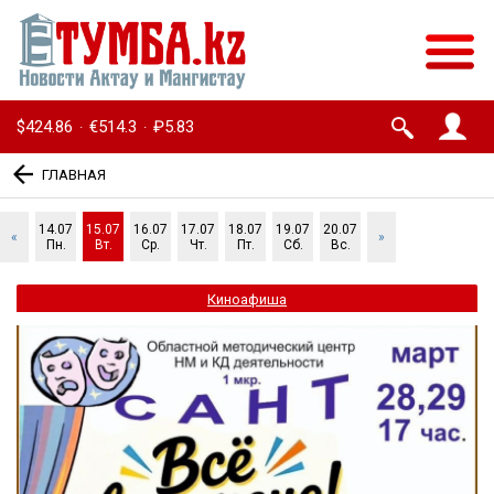
$424.86
€514.3
₽5.83
·
·
ГЛАВНАЯ
14.07
15.07
16.07
17.07
18.07
19.07
20.07
«
»
Пн.
Вт.
Ср.
Чт.
Пт.
Сб.
Вс.
Киноафиша