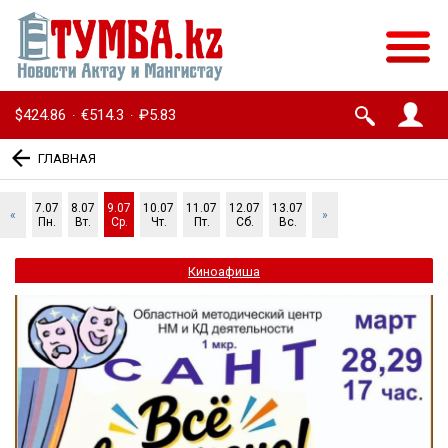
$424.86
€514.3
₽5.83
·
·
ГЛАВНАЯ
7.07
8.07
9.07
10.07
11.07
12.07
13.07
«
»
Пн.
Вт.
Ср.
Чт.
Пт.
Сб.
Вс.
Киноафиша