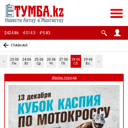
$424.86
€514.3
₽5.83
·
·
ГЛАВНАЯ
23.06
24.06
25.06
26.06
27.06
28.06
29.06
«
»
Пн.
Вт.
Ср.
Чт.
Пт.
Сб.
Вс.
Жизнь города