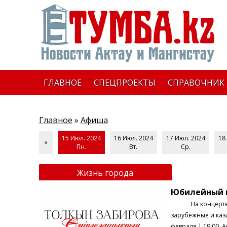
ГЛАВНОЕ
СПЕЦПРОЕКТЫ
СПРАВОЧНИК
Главное
»
Афиша
15 Июл. 2024
16 Июл. 2024
17 Июл. 2024
18
«
Пн.
Вт.
Ср.
Жизнь города
Юбилейный к
На концерте проз
зарубежные и каз
февраля | 19:00 А