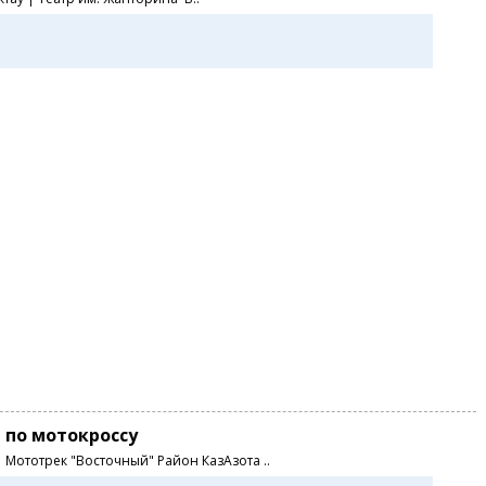
 по мотокроссу
0 Мототрек "Восточный" Район КазАзота ..