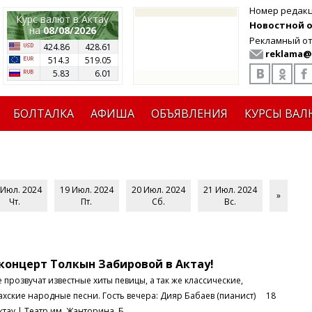
Номер редак
Курс валют в Актау
Новостной от
на
08/08/2026
Рекламный от
424.86
428.61
reklama@
514.3
519.05
5.83
6.01
БОЛТАЛКА
АФИША
ОБЪЯВЛЕНИЯ
КУРСЫ ВАЛ
 Июл. 2024
19 Июл. 2024
20 Июл. 2024
21 Июл. 2024
»
Чт.
Пт.
Сб.
Вс.
онцерт Толкын Забировой в Актау!
вучат известные хиты певицы, а так же классические,
ахские народные песни. Гость вечера: Дияр Бабаев (пианист) 18
ктау | Театр им. Жанторина Б..