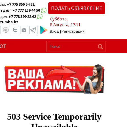
ции:
+7 775 350 54 52
ПОДАТЬ ОБЪЯВЛЕНИЕ
дел: +7 777 259 44 50
дел:
+7 778 399 22 62
Суббота,
tumba.kz
8 Августа, 17:11
Вход
|
Регистрация
ЮТ