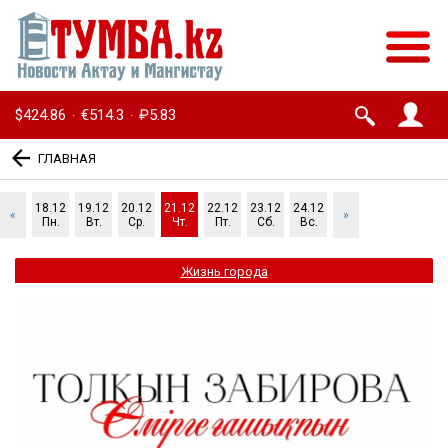
$424.86
€514.3
₽5.83
·
·
ГЛАВНАЯ
18.12
19.12
20.12
21.12
22.12
23.12
24.12
«
»
Пн.
Вт.
Ср.
Чт.
Пт.
Сб.
Вс.
Жизнь города