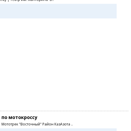
 по мотокроссу
0 Мототрек "Восточный" Район КазАзота ..