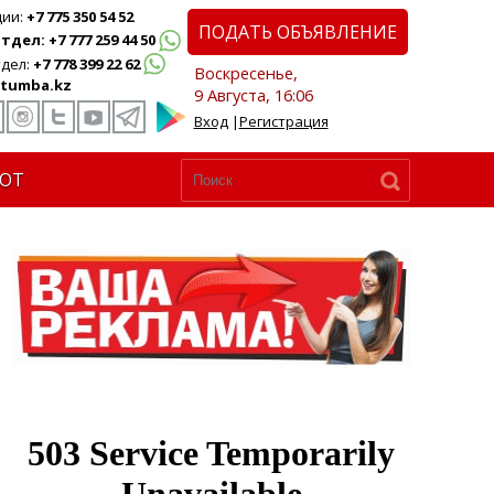
ции:
+7 775 350 54 52
ПОДАТЬ ОБЪЯВЛЕНИЕ
дел: +7 777 259 44 50
дел:
+7 778 399 22 62
Воскресенье,
tumba.kz
9 Августа, 16:06
Вход
|
Регистрация
ЮТ