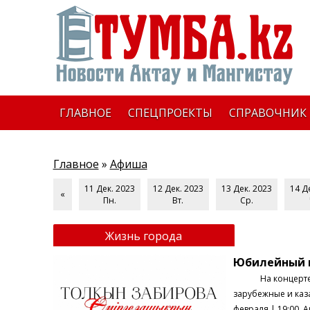
ГЛАВНОЕ
СПЕЦПРОЕКТЫ
СПРАВОЧНИК
Главное
»
Афиша
11 Дек. 2023
12 Дек. 2023
13 Дек. 2023
14 Д
«
Пн.
Вт.
Ср.
Жизнь города
Юбилейный к
На концерте проз
зарубежные и каз
февраля | 19:00 А