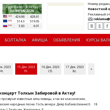
Номер редак
Курс валют в Актау
Новостной от
на
09/08/2026
Рекламный от
424.86
428.61
reklama@
514.3
519.05
5.83
6.01
БОЛТАЛКА
АФИША
ОБЪЯВЛЕНИЯ
КУРСЫ ВАЛ
ек. 2023
15 Дек. 2023
16 Дек. 2023
17 Дек. 2023
»
Чт.
Пт.
Сб.
Вс.
онцерт Толкын Забировой в Актау!
вучат известные хиты певицы, а так же классические,
ахские народные песни. Гость вечера: Дияр Бабаев (пианист) 18
ктау | Театр им. Жанторина Б..