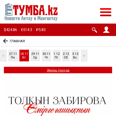
$424.86
€514.3
₽5.83
·
·
ГЛАВНАЯ
27.11
28.11
29.11
30.11
1.12
2.12
3.12
«
»
Пн.
Вт.
Ср.
Чт.
Пт.
Сб.
Вс.
Жизнь города