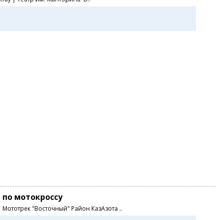
 по мотокроссу
0 Мототрек "Восточный" Район КазАзота ..