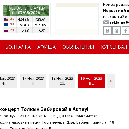
Номер редак
Курс валют в Актау
Новостной от
на
07/08/2026
Рекламный от
424.86
428.61
reklama@
514.3
519.05
5.83
6.01
БОЛТАЛКА
АФИША
ОБЪЯВЛЕНИЯ
КУРСЫ ВАЛ
Ноя. 2023
17 Ноя. 2023
18 Ноя. 2023
19 Ноя. 2023
»
Чт.
Пт.
Сб.
Вс.
онцерт Толкын Забировой в Актау!
вучат известные хиты певицы, а так же классические,
ахские народные песни. Гость вечера: Дияр Бабаев (пианист) 18
ктау | Театр им. Жанторина Б..