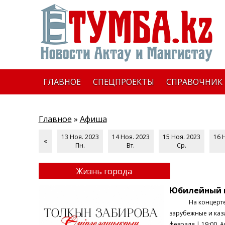
ГЛАВНОЕ
СПЕЦПРОЕКТЫ
СПРАВОЧНИК
Главное
»
Афиша
13 Ноя. 2023
14 Ноя. 2023
15 Ноя. 2023
16 
«
Пн.
Вт.
Ср.
Жизнь города
Юбилейный к
На концерте проз
зарубежные и каз
февраля | 19:00 А