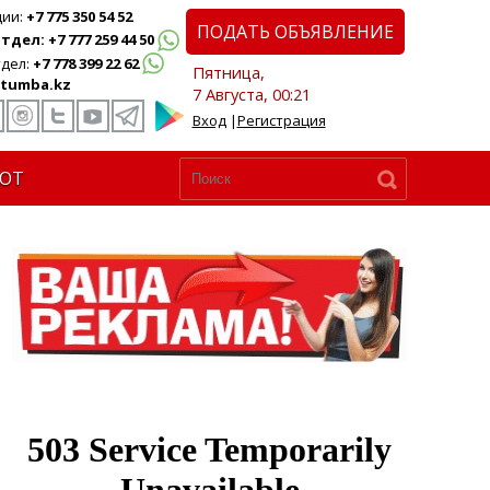
ции:
+7 775 350 54 52
ПОДАТЬ ОБЪЯВЛЕНИЕ
дел: +7 777 259 44 50
дел:
+7 778 399 22 62
Пятница,
tumba.kz
7 Августа, 00:21
Вход
|
Регистрация
ЮТ