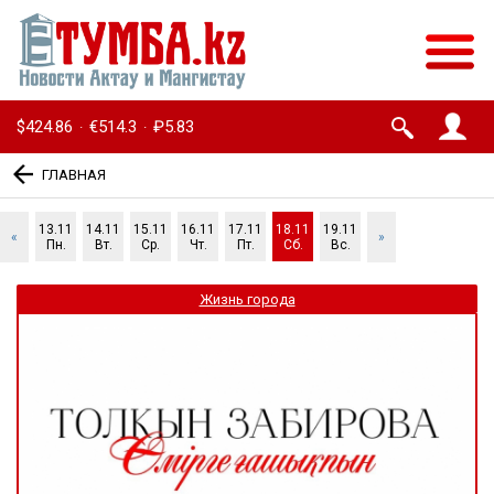
$424.86
€514.3
₽5.83
·
·
ГЛАВНАЯ
13.11
14.11
15.11
16.11
17.11
18.11
19.11
«
»
Пн.
Вт.
Ср.
Чт.
Пт.
Сб.
Вс.
Жизнь города