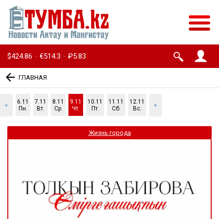
$424.86
€514.3
₽5.83
·
·
ГЛАВНАЯ
6.11
7.11
8.11
9.11
10.11
11.11
12.11
«
»
Пн.
Вт.
Ср.
Чт.
Пт.
Сб.
Вс.
Жизнь города