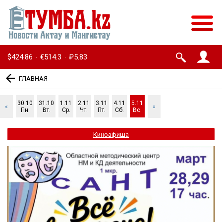
$424.86
€514.3
₽5.83
·
·
ГЛАВНАЯ
30.10
31.10
1.11
2.11
3.11
4.11
5.11
«
»
Пн.
Вт.
Ср.
Чт.
Пт.
Сб.
Вс.
Киноафиша