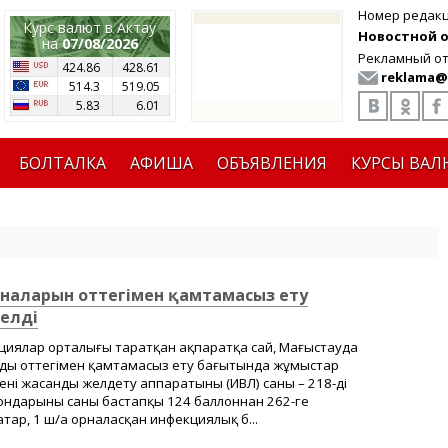
Номер редак
Курс валют в Актау
Новостной от
на
07/08/2026
Рекламный от
424.86
428.61
reklama@
514.3
519.05
5.83
6.01
БОЛТАЛКА
АФИША
ОБЪЯВЛЕНИЯ
КУРСЫ ВАЛ
аналарын оттегімен қамтамасыз ету
елді
иялар орталығы таратқан ақпаратқа сай, Маңғыстауда
ды оттегімен қамтамасыз ету бағытында жұмыстар
кпені жасанды желдету аппаратының (ИВЛ) саны – 218-ді
ондарының саны бастапқы 124 баллоннан 262-ге
атар, 1 ш/а орналасқан инфекциялық б...