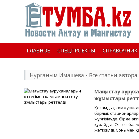
ГЛАВНОЕ
СПЕЦПРОЕКТЫ
СПРАВОЧНИК
Нурганым Имашева
- Все статьи автора
Маңғыстау аурух
жұмыстары ретт
Қоғамдық коммуникац
барлық стационарлар
жүргізілуде. Өңірде ө
құрайды. Оттегі балл
жеткізілді. Сонымен қ