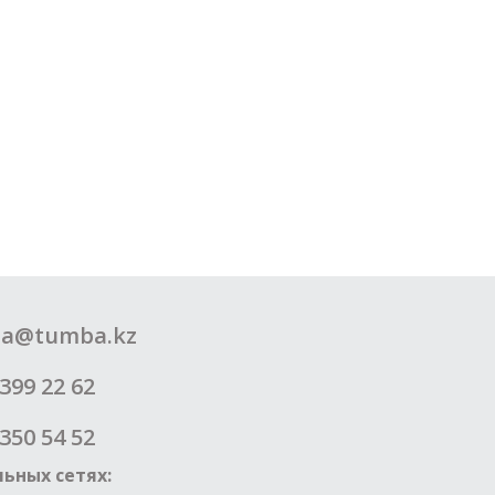
a@tumba.kz
399 22 62
350 54 52
ьных сетях: