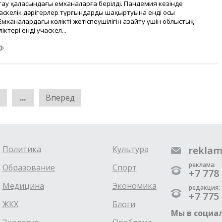
қтау қаласындағы емханаларға берілді. Пандемия кезінде
аскелік дәрігерлер тұрғындардың шақыртуына енді осы
мханалардағы көліктің жетіспеушілігін азайту үшін облыстық
ліктері енді учаскел...
...
Вперед
Политика
Культура
reklam
реклама:
Образование
Спорт
+7 778 
Медицина
Экономика
редакция:
+7 775 
ЖКХ
Блоги
Мы в социал