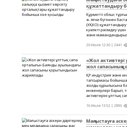
құжаттандыру б
Құрметті облыс тұрғын
ж. яғни бүгіннен баст
(ХҚКО) құжаттандыру 
куәлікті рәсімдеу үш
және мамандандырылғ
20 Июля 12:30 |
2441
«Жол активтері
жол сапасының 
ҚР индустрия және ин
тапсырмасы бойынша 
жолдың құрылысына ба
инженерлері барып, те
активтерінің ұлттық са
16 Июля 13:52 |
2893
Маңғыстауға әск