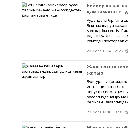
Бейнеулік кәсіп
қамтамасыз ету
Аудандағы бір ғана ш
Былтыр шаруа қожалы
мен қарбыз ектім. Би
алдағы уақытта өзге д
қамтуды жоспарлап оты
20 Июля 16:34 |
2129
Жаңаөзен көшеле
жатыр
Бұл туралы Қоғамдық
инспекциясының басшы
вирустық инфекцияны
залалсыздандыру мақс
бөлінген. Залалсызда
20 Июля 14:10 |
3231
Маңғыстаудағы 