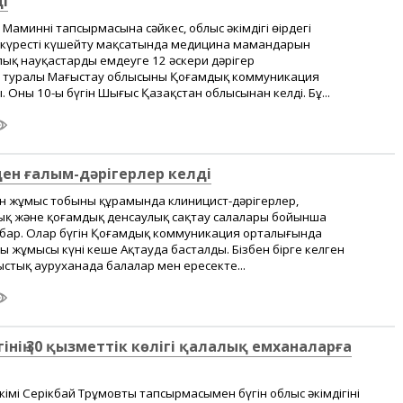
і
Маминнің тапсырмасына сәйкес, облыс әкімдігі өңірдегі
 күресті күшейту мақсатында медицина мамандарын
лық науқастарды емдеуге 12 әскери дәрігер
туралы Маңғыстау облысының Қоғамдық коммуникация
Оның 10-ы бүгін Шығыс Қазақстан облысынан келді. Бұ...
ен ғалым-дәрігерлер келді
 жұмыс тобының құрамында клиницист-дәрігерлер,
ық және қоғамдық денсаулық сақтау салалары бойынша
 бар. Олар бүгін Қоғамдық коммуникация орталығында
тың жұмысы күні кеше Ақтауда басталды. Бізбен бірге келген
ыстық ауруханада балалар мен ересекте...
гінің 30 қызметтік көлігі қалалық емханаларға
кімі Серікбай Трұмовтың тапсырмасымен бүгін облыс әкімдігінің