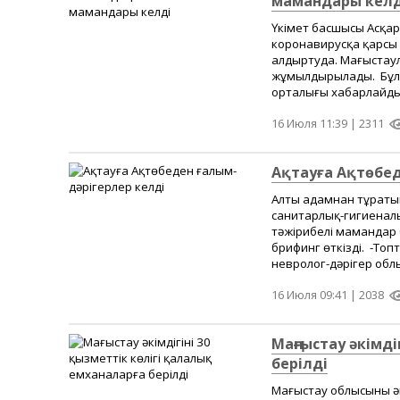
мамандары келд
Үкімет басшысы Асқар 
коронавирусқа қарсы
алдыртуда. Маңғыстау
жұмылдырылады. Бұл 
орталығы хабарлайды. 
16 Июля 11:39 |
2311
Ақтауға Ақтөбед
Алты адамнан тұратын
санитарлық-гигиенал
тәжірибелі мамандар
брифинг өткізді. -Топ
невролог-дәрігер обл
16 Июля 09:41 |
2038
Маңғыстау әкімді
берілді
Маңғыстау облысының ә