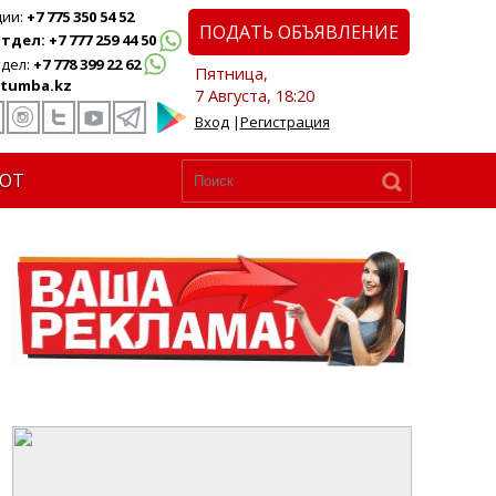
ции:
+7 775 350 54 52
ПОДАТЬ ОБЪЯВЛЕНИЕ
дел: +7 777 259 44 50
дел:
+7 778 399 22 62
Пятница,
tumba.kz
7 Августа, 18:20
Вход
|
Регистрация
ЮТ