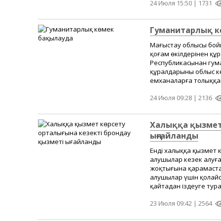
24 Июля 15:50 |
1731
Гуманитарлық к
Маңғыстау облысы бо
қоғам өкілдерінен құ
Республикасынан гум
құралдарының облыс к
емханаларға толыққан
24 Июля 09:28 |
2136
Халыққа қызмет 
ыңғайланды
Енді халыққа қызмет 
алушылар кезек алуға
жоқтығына қарамастан
алушылар үшін қолайс
қайтадан іздеуге тура
23 Июля 09:42 |
2564