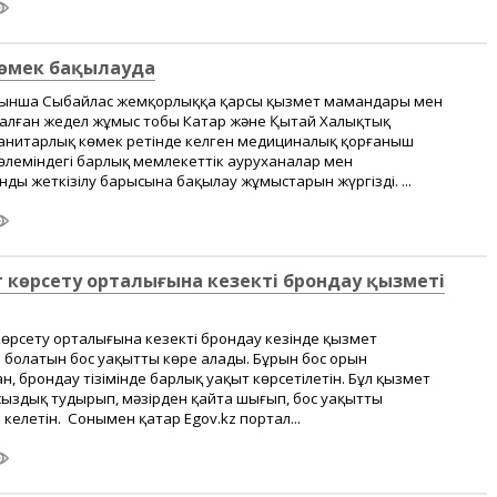
өмек бақылауда
йынша Сыбайлас жемқорлыққа қарсы қызмет мамандары мен
ралған жедел жұмыс тобы Катар және Қытай Халықтық
анитарлық көмек ретінде келген медициналық қорғаныш
өлеміндегі барлық мемлекеттік ауруханалар мен
ды жеткізілу барысына бақылау жұмыстарын жүргізді. ...
көрсету орталығына кезекті брондау қызметі
көрсету орталығына кезекті брондау кезінде қызмет
 болатын бос уақытты көре алады. Бұрын бос орын
, брондау тізімінде барлық уақыт көрсетілетін. Бұл қызмет
ыздық тудырып, мәзірден қайта шығып, бос уақытты
 келетін. Сонымен қатар Egov.kz портал...