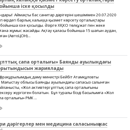
ойынша іске қосылды
дары! Аймақтың бас санитар дәрігерінің шешімімен 20.07.2020
ап өңірдегі барлық халыққа қызмет көрсету орталықтары
бойынша іске қосылды. Әзірге ХҚКО төлқұжат пен жеке
ін ғана жұмыс жасайды. Ақтау қаласы бойынша 15 шағын аудан,
ан (АвтоЦОН)...
 ұлттық сапа орталығы» Баянды ауылындағы
қорытындысын жариялады
фрақұрылымдық даму министрі Бейбіт Атамқұловтың
Маңғыстау облысы Баянды ауылындағы сапасыз салынған
йланысты, «Жол активтері ұлттық сапа орталығының
ксеру жүргізген болатын. Бұл туралы біздің басылымға «Жол
па орталығы» РМК ...
ери дәрігерлер мен медицина саласының жас