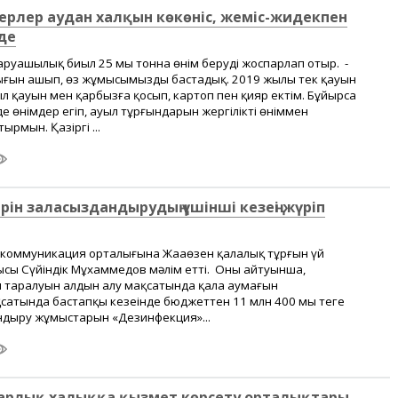
керлер аудан халқын көкөніс, жеміс-жидекпен
де
аруашылық биыл 25 мың тонна өнім беруді жоспарлап отыр. -
ғын ашып, өз жұмысымызды бастадық. 2019 жылы тек қауын
ыл қауын мен қарбызға қосып, картоп пен қияр ектім. Бұйырса
е өнімдер егіп, ауыл тұрғындарын жергілікті өніммен
рмын. Қазіргі ...
рін заласыздандырудың үшінші кезеңі жүріп
 коммуникация орталығына Жаңаөзен қалалық тұрғын үй
сы Сүйіндік Мұхаммедов мәлім етті. Оның айтуынша,
ң таралуын алдын алу мақсатында қала аумағын
атында бастапқы кезеңінде бюджеттен 11 млн 400 мың теңге
ндыру жұмыстарын «Дезинфекция»...
барлық халыққа қызмет көрсету орталықтары