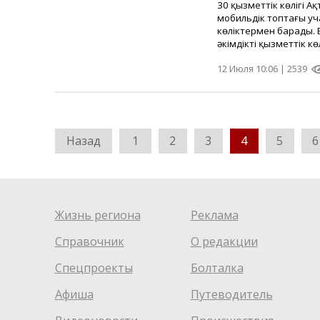
30 қызметтік көлігі А
мобильдік топтағы уч
көліктермен барады. Е
әкімдіктің қызметтік кө
12 Июля 10:06 |
2539
Назад
1
2
3
4
5
6
Жизнь региона
Реклама
Справочник
О редакции
Спецпроекты
Болталка
Афиша
Путеводитель