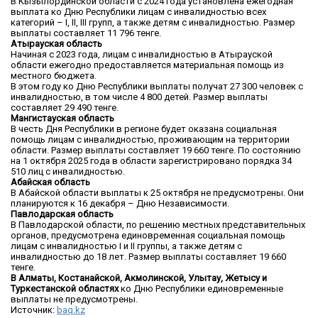
В Кызылординской области с 2024 года установлена ежегодная
выплата ко Дню Республики лицам с инвалидностью всех
категорий – I, II, III групп, а также детям с инвалидностью. Размер
выплаты составляет 11 796 тенге.
Атырауская область
Начиная с 2023 года, лицам с инвалидностью в Атырауской
области ежегодно предоставляется материальная помощь из
местного бюджета.
В этом году ко Дню Республики выплаты получат 27 300 человек с
инвалидностью, в том числе 4 800 детей. Размер выплаты
составляет 29 490 тенге.
Мангистауская область
В честь Дня Республики в регионе будет оказана социальная
помощь лицам с инвалидностью, проживающим на территории
области. Размер выплаты составляет 19 660 тенге. По состоянию
на 1 октября 2025 года в области зарегистрировано порядка 34
510 лиц с инвалидностью.
Абайская область
В Абайской области выплаты к 25 октября не предусмотрены. Они
планируются к 16 декабря – Дню Независимости.
Павлодарская область
В Павлодарской области, по решению местных представительных
органов, предусмотрена единовременная социальная помощь
лицам с инвалидностью I и II группы, а также детям с
инвалидностью до 18 лет. Размер выплаты составляет 19 660
тенге.
В Алматы, Костанайской, Акмолинской, Улытау, Жетысу и
Туркестанской областях
ко Дню Республики единовременные
выплаты не предусмотрены.
Источник:
baq.kz