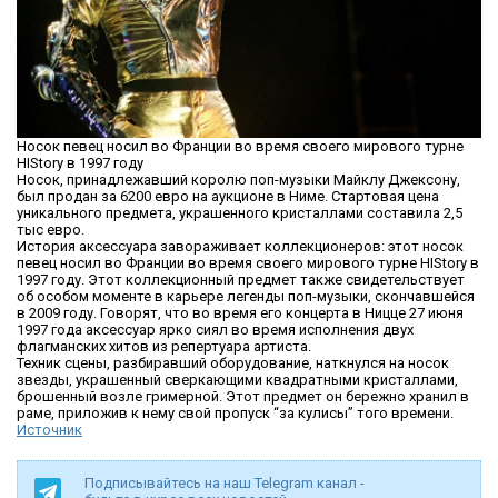
Носок певец носил во Франции во время своего мирового турне
HIStory в 1997 году
Носок, принадлежавший королю поп-музыки Майклу Джексону,
был продан за 6200 евро на аукционе в Ниме. Стартовая цена
уникального предмета, украшенного кристаллами составила 2,5
тыс евро.
История аксессуара завораживает коллекционеров: этот носок
певец носил во Франции во время своего мирового турне HIStory в
1997 году. Этот коллекционный предмет также свидетельствует
об особом моменте в карьере легенды поп-музыки, скончавшейся
в 2009 году. Говорят, что во время его концерта в Ницце 27 июня
1997 года аксессуар ярко сиял во время исполнения двух
флагманских хитов из репертуара артиста.
Техник сцены, разбиравший оборудование, наткнулся на носок
звезды, украшенный сверкающими квадратными кристаллами,
брошенный возле гримерной. Этот предмет он бережно хранил в
раме, приложив к нему свой пропуск “за кулисы” того времени.
Источник
Подписывайтесь на наш Telegram канал -