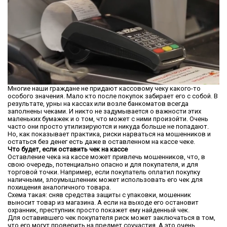
Многие наши граждане не придают кассовому чеку какого-то
особого значения. Мало кто после покупок забирает его с собой. В
результате, урны на кассах или возле банкоматов всегда
заполнены чеками. И никто не задумывается о важности этих
маленьких бумажек и о том, что может с ними произойти. Очень
часто они просто утилизируются и никуда больше не попадают.
Но, как показывает практика, риски нарваться на мошенников и
остаться без денег есть даже в оставленном на кассе чеке.
Что будет, если оставить чек на кассе
Оставление чека на кассе может привлечь мошенников, что, в
свою очередь, потенциально опасно и для покупателя, и для
торговой точки. Например, если покупатель оплатил покупку
наличными, злоумышленник может использовать его чек для
похищения аналогичного товара.
Схема такая: сняв средства защиты с упаковки, мошенник
выносит товар из магазина. А если на выходе его остановит
охранник, преступник просто покажет ему найденный чек.
Для оставившего чек покупателя риск может заключаться в том,
что его могут проверить на предмет соучастия. А это очень