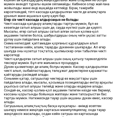
кішкентай қағаздардың маңыздылығы және олармен не болуы
мүмкін екендігі туралы ешкім ойламайды. Көбінесе олар жай ғана
жойылады және енді ешқайда кетпейді. Бірақ тәжірибе
көрсеткендей, тіпті кассада қалдырылған чекте де алаяқтарға
ұрынып және ақшасыз қалу қаупі бар.
Егер сіз чекті кассада қалдырсаңыз не болады
Чекті кассада қалдыру алаяқтарды тартуы мүмкін, бұл өз
кезегінде сатып алушы үшін де, сауда нүктесі үшін де қауіпті.
Мысалы, егер сатып алушы сатып алған затын қолма-қол
ақшамен төлеген болса, шабуылдаушы оның чегін ұқсас затты
ұрлау үшін пайдалана алады.
Схема келесідей: қаптамадан қорғаныс құралдарын алып
тастағаннан кейін, алаяқ тауарды дүкеннен шығарады. Ал егер
шығуда оны күзетші тоқтатса, қылмыскер оған табылған чекті
көрсетеді.
Чекті қалдырған сатып алушы үшін оның қатысу тәуекелділігін
тексеруі мүмкін. Бұл өте жағымсыз процедура.
Дүкен қызметкері де алаяқ болуы мүмкін. Кассир қалдырылған
чекті алып, сыбайластардың төлқұжат деректеріне қаражатты
қайтаруды рәсімдей алады.
Сонымен қатар, сатушылар чектерді өз мақсаттары үшін
пайдалана алады, мысалы, қосымша позицияларды енгізу арқылы
ұқыпсыз сатып алушы төлейді және оларды өздеріне алады.
Сондай-ақ, кассир қолма-қол ақшамен төлеген кезде чек бермеуі,
кассаны қорытынды бойынша жаппауы және тапсырыстан бас
тартуы мүмкін. Нәтижесінде тауар үшін ақшаны дүкен емес, кассир
алады.
Сатушының алаяқтықтың басқа нұсқалары - өнімді есептен
шығару немесе жеңілдік картасын манипуляциялау, онда тауар
жеңілдіксіз жасалады, содан кейін сатушы өз картасында