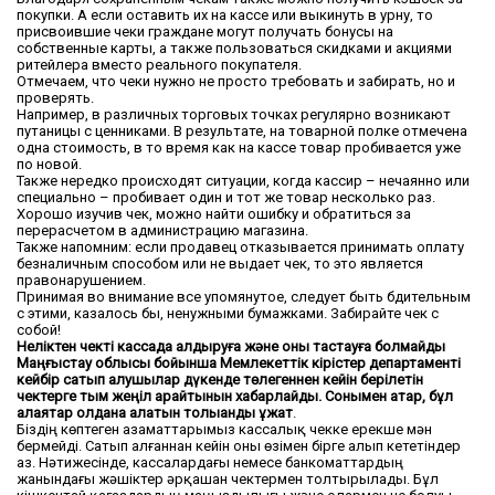
покупки. А если оставить их на кассе или выкинуть в урну, то
присвоившие чеки граждане могут получать бонусы на
собственные карты, а также пользоваться скидками и акциями
ритейлера вместо реального покупателя.
Отмечаем, что чеки нужно не просто требовать и забирать, но и
проверять.
Например, в различных торговых точках регулярно возникают
путаницы с ценниками. В результате, на товарной полке отмечена
одна стоимость, в то время как на кассе товар пробивается уже
по новой.
Также нередко происходят ситуации, когда кассир – нечаянно или
специально – пробивает один и тот же товар несколько раз.
Хорошо изучив чек, можно найти ошибку и обратиться за
перерасчетом в администрацию магазина.
Также напомним: если продавец отказывается принимать оплату
безналичным способом или не выдает чек, то это является
правонарушением.
Принимая во внимание все упомянутое, следует быть бдительным
с этими, казалось бы, ненужными бумажками. Забирайте чек с
собой!
Неліктен чекті кассада қалдыруға және оны тастауға болмайды
Маңғыстау облысы бойынша Мемлекеттік кірістер департаменті
кейбір сатып алушылар дүкенде төлегеннен кейін берілетін
чектерге тым жеңіл қарайтынын хабарлайды. Сонымен қатар, бұл
алаяқтар қолдана алатын толыққанды құжат
.
Біздің көптеген азаматтарымыз кассалық чекке ерекше мән
бермейді. Сатып алғаннан кейін оны өзімен бірге алып кететіндер
аз. Нәтижесінде, кассалардағы немесе банкоматтардың
жанындағы жәшіктер әрқашан чектермен толтырылады. Бұл