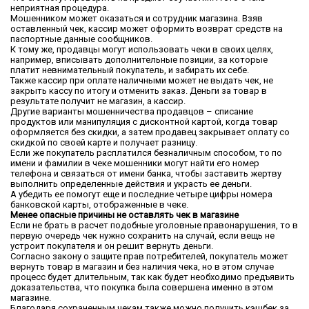
неприятная процедура.
Мошенником может оказаться и сотрудник магазина. Взяв
оставленный чек, кассир может оформить возврат средств на
паспортные данные сообщников.
К тому же, продавцы могут использовать чеки в своих целях,
например, вписывать дополнительные позиции, за которые
платит невнимательный покупатель, и забирать их себе.
Также кассир при оплате наличными может не выдать чек, не
закрыть кассу по итогу и отменить заказ. Деньги за товар в
результате получит не магазин, а кассир.
Другие варианты мошенничества продавцов – списание
продуктов или манипуляция с дисконтной картой, когда товар
оформляется без скидки, а затем продавец закрывает оплату со
скидкой по своей карте и получает разницу.
Если же покупатель расплатился безналичным способом, то по
имени и фамилии в чеке мошенники могут найти его номер
телефона и связаться от имени банка, чтобы заставить жертву
выполнить определенные действия и украсть ее деньги.
А убедить ее помогут еще и последние четыре цифры номера
банковской карты, отображенные в чеке.
Менее опасные причины не оставлять чек в магазине
Если не брать в расчет подобные уголовные правонарушения, то в
первую очередь чек нужно сохранить на случай, если вещь не
устроит покупателя и он решит вернуть деньги.
Согласно закону о защите прав потребителей, покупатель может
вернуть товар в магазин и без наличия чека, но в этом случае
процесс будет длительным, так как будет необходимо предъявить
доказательства, что покупка была совершена именно в этом
магазине.
Благодаря сохраненным чекам также можно получить кэшбек за