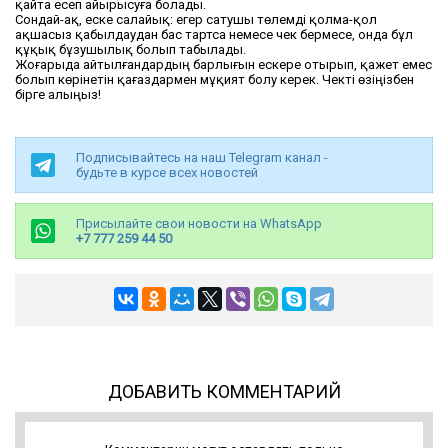
қайта есеп айырысуға болады.
Сондай-ақ, еске салайық: егер сатушы төлемді қолма-қол
ақшасыз қабылдаудан бас тартса немесе чек бермесе, онда бұл
құқық бұзушылық болып табылады.
Жоғарыда айтылғандардың барлығын ескере отырып, қажет емес
болып көрінетін қағаздармен мұқият болу керек. Чекті өзіңізбен
бірге алыңыз!
Подписывайтесь на наш Telegram канал -
будьте в курсе всех новостей
Присылайте свои новости на WhatsApp
+7 777 259 44 50
ДОБАВИТЬ КОММЕНТАРИЙ