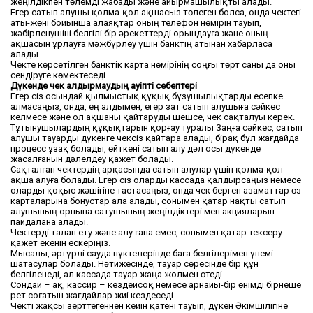
жеңілдікпен төлемді жабады және айырмашылықты алады.
Егер сатып алушы қолма-қол ақшасыз төлеген болса, онда чектегі
аты-жөні бойынша алаяқтар оның телефон нөмірін тауып,
жәбірленушіні белгілі бір әрекеттерді орындауға және оның
ақшасын ұрлауға мәжбүрлеу үшін банктің атынан хабарласа
алады.
Чекте көрсетілген банктік карта нөмірінің соңғы төрт саны да оны
сендіруге көмектеседі.
Дүкенде чек қалдырмаудың қауіпті себептері
Егер сіз осындай қылмыстық құқық бұзушылықтарды есепке
алмасаңыз, онда, ең алдымен, егер зат сатып алушыға сәйкес
келмесе және ол ақшаны қайтаруды шешсе, чек сақталуы керек.
Тұтынушылардың құқықтарын қорғау туралы Заңға сәйкес, сатып
алушы тауарды дүкенге чексіз қайтара алады, бірақ бұл жағдайда
процесс ұзақ болады, өйткені сатып алу дәл осы дүкенде
жасалғанын дәлелдеу қажет болады.
Сақталған чектердің арқасында сатып алулар үшін қолма-қол
ақша алуға болады. Егер сіз оларды кассада қалдырсаңыз немесе
оларды қоқыс жәшігіне тастасаңыз, онда чек берген азаматтар өз
карталарына бонустар ала алады, сонымен қатар нақты сатып
алушының орнына сатушының жеңілдіктері мен акцияларын
пайдалана алады.
Чектерді талап ету және алу ғана емес, сонымен қатар тексеру
қажет екенін ескеріңіз.
Мысалы, әртүрлі сауда нүктелерінде баға белгілерімен үнемі
шатасулар болады. Нәтижесінде, тауар сөресінде бір құн
белгіленеді, ал кассада тауар жаңа жолмен өтеді.
Сондай – ақ, кассир – кездейсоқ немесе арнайы-бір өнімді бірнеше
рет соғатын жағдайлар жиі кездеседі.
Чекті жақсы зерттегеннен кейін қатені тауып, дүкен Әкімшілігіне