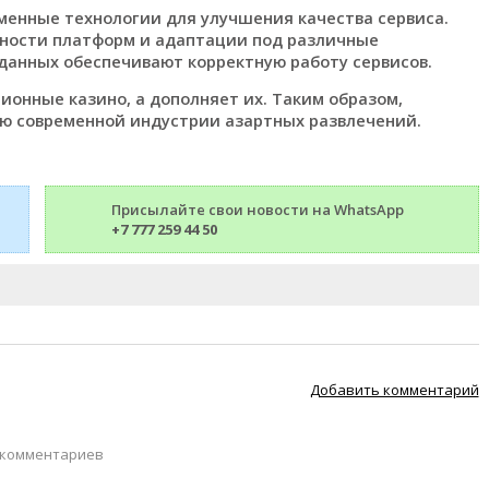
менные технологии для улучшения качества сервиса.
ьности платформ и адаптации под различные
анных обеспечивают корректную работу сервисов.
онные казино, а дополняет их. Таким образом,
ю современной индустрии азартных развлечений.
Присылайте свои новости на WhatsApp
+7 777 259 44 50
Добавить комментарий
 комментариев