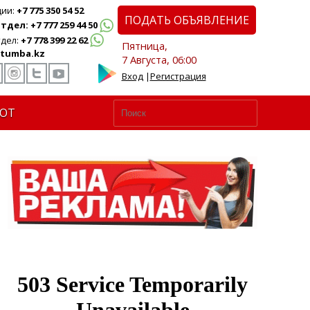
ции:
+7 775 350 54 52
ПОДАТЬ ОБЪЯВЛЕНИЕ
дел: +7 777 259 44 50
дел:
+7 778 399 22 62
Пятница,
tumba.kz
7 Августа, 06:00
Вход
|
Регистрация
ЮТ