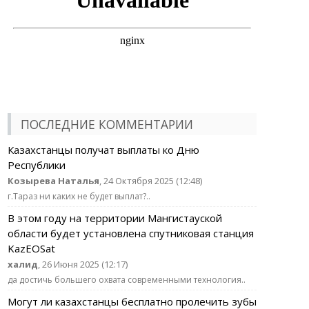
ПОСЛЕДНИЕ КОММЕНТАРИИ
Казахстанцы получат выплаты ко Дню
Республики
Козырева Наталья
, 24 Октября 2025 (12:48)
г.Тараз ни каких не будет выплат?..
В этом году на территории Мангистауской
области будет установлена спутниковая станция
KazEOSat
халид
, 26 Июня 2025 (12:17)
да достичь большего охвата современными технология..
Могут ли казахстанцы бесплатно пролечить зубы