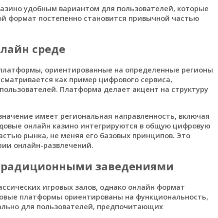
азино удобным вариантом для пользователей, которые
ой формат постепенно становится привычной частью
нлайн среде
 платформы, ориентированные на определенные регионы
сматривается как пример цифрового сервиса,
пользователей. Платформа делает акцент на структуру
значение имеет региональная направленность, включая
ендовые онлайн казино интегрируются в общую цифровую
стью рынка, не меняя его базовых принципов. Это
рии онлайн-развлечений.
 традиционными заведениями
ссических игровых залов, однако онлайн формат
ровые платформы ориентированы на функциональность,
уально для пользователей, предпочитающих