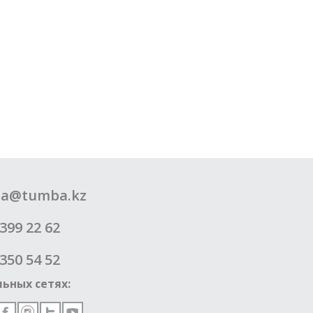
a@tumba.kz
399 22 62
350 54 52
ьных сетях: