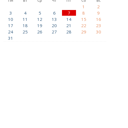
Пн
Вт
Ср
Чт
Пт
Сб
Вс
1
2
3
4
5
6
7
8
9
10
11
12
13
14
15
16
17
18
19
20
21
22
23
24
25
26
27
28
29
30
31