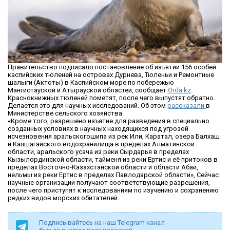
Правительство подписало постановление об изъятии 156 особей
каспийских тюленей на островах Дурнева, Тюленьи и Ремонтные
шалыги (Актоты) в Каспийском море по побережью
Мангистауской и Атырауской областей, сообщает
Orda.kz
.
Краснокнижных тюленей пометят, после чего выпустят обратно.
Делается это для научных исследований. Об этом
рассказали
в
Министерстве сельского хозяйства.
«Кроме того, разрешено изъятие для разведения в специально
созданных условиях в научных находящихся под угрозой
исчезновения аральскогошипа из рек Или, Каратал, озера Балхаш
и Капшагайского водохранилища в пределах Алматинской
области, аральского усача из реки Сырдарья в пределах
Кызылординской области, тайменя из реки Ертис и её притоков в
пределах Восточно-Казахстанской области и области Абай,
нельмы из реки Ертис в пределах Павлодарской области», Сейчас
научные организации получают соответствующие разрешения,
после чего приступят к исследованиям по изучению и сохранению
редких видов морских обитателей.
Подписывайтесь на наш Telegram канал -