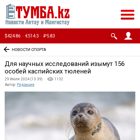
$424.86
€514.3
₽5.83
·
·
НОВОСТИ СПОРТА
Для научных исследований изымут 156
особей каспийских тюленей
29 Июля 2024 (13:39) ·
1132
Автор:
Редакция