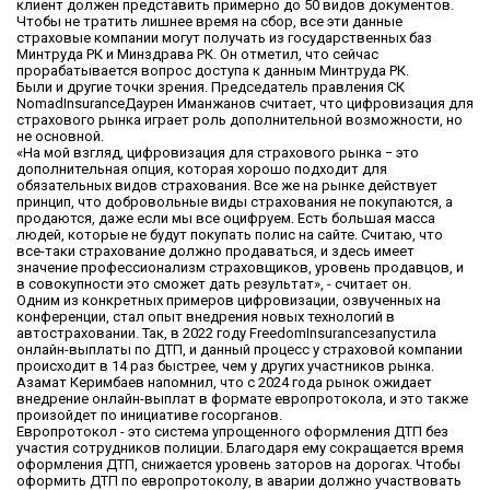
клиент должен представить примерно до 50 видов документов.
Чтобы не тратить лишнее время на сбор, все эти данные
страховые компании могут получать из государственных баз
Минтруда РК и Минздрава РК. Он отметил, что сейчас
прорабатывается вопрос доступа к данным Минтруда РК.
Были и другие точки зрения. Председатель правления СК
NomadInsuranceДаурен Иманжанов считает, что цифровизация для
страхового рынка играет роль дополнительной возможности, но
не основной.
«На мой взгляд, цифровизация для страхового рынка − это
дополнительная опция, которая хорошо подходит для
обязательных видов страхования. Все же на рынке действует
принцип, что добровольные виды страхования не покупаются, а
продаются, даже если мы все оцифруем. Есть большая масса
людей, которые не будут покупать полис на сайте. Считаю, что
все-таки страхование должно продаваться, и здесь имеет
значение профессионализм страховщиков, уровень продавцов, и
в совокупности это сможет дать результат», - считает он.
Одним из конкретных примеров цифровизации, озвученных на
конференции, стал опыт внедрения новых технологий в
автостраховании. Так, в 2022 году FreedomInsuranceзапустила
онлайн-выплаты по ДТП, и данный процесс у страховой компании
происходит в 14 раз быстрее, чем у других участников рынка.
Азамат Керимбаев напомнил, что с 2024 года рынок ожидает
внедрение онлайн-выплат в формате европротокола, и это также
произойдет по инициативе госорганов.
Европротокол - это система упрощенного оформления ДТП без
участия сотрудников полиции. Благодаря ему сокращается время
оформления ДТП, снижается уровень заторов на дорогах. Чтобы
оформить ДТП по европротоколу, в аварии должно участвовать