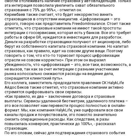
смогли отслеживать наличие страховки у автовладельцев. Только
эта интеграция позволила увеличить охват обязательного
страхования с 75% до 95%», - отметил он.
Керимбаев также считает, что будет некорректно винить
страховщиков в отсутствии инициатив. «Цифровизация – это
дорого, говорю как представитель FreedomInsurance. Стоит также
отметить, что страховые компании не имеют такой простоты
интеграции с госсервисами, которая есть у банков. Все это требует
работы в сфере GR, нуждается в инвестициях для разработок.
Деньги на разработки страховщики получают от акционеров, либо
берут из собственного капитала страховой компании. Но капитал
страховых, как правило, идет на совсем другие вещи. Поэтому
говорить о том, что кто-то тормозит процесс цифровизации
отрасли не совсем корректно». При этом он выразил
убежденность, что «цифровизация – это, все-таки, возможность, а
не вызов, так как за счет интеграции с разными участниками
рынка колоссально снижаются расходы на ведение дела,
сокращается клиентский путь».
Его коллега, заместитель председателя правления СК HalykLife
Айдос Беков также отметил, что страховые компании активно
стремятся оцифровывать свои сервисы.
«Как правило, их два – заключение договора и страховые
выплаты. Сервисы удаленной биотметрии, удаленного платежа –
это все позволяет нам перевести процесс полностью в онлайн-
формат. Мы, как компания HalykLife, уже оцифровали все свои
каналы продаж и почувствовали, это помогло значительно
снизить операционные расходы. Как следствие, в разы
повысилась конверсия, практически до 100%», - рассказал
страховщик.
По его словам, сейчас для подтверждения страхового события