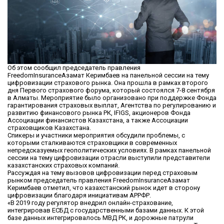
Об этом сообщил председатель правления
FreedomInsuranceАзамат Керимбаев на панельной сессии на тему
цифровизации страхового рынка. Она прошла в рамках второго
дня Первого страхового форума, который состоялся 7-8 сентября
в Алматы. Мероприятие было организовано при поддержке Фонда
гарантирования страховых выплат, Агентства по регулированию и
развитию финансового рынка РК, IFIGS, акционеров Фонда
Ассоциации финансистов Казахстана, а также Ассоциации
страховщиков Казахстана.
Спикеры и участники мероприятия обсудили проблемы, с
которыми сталкиваются страховщики в современных
непредсказуемых геополитических условиях. В рамках панельной
сессии на тему цифровизации отрасли выступили представители
казахстанских страховых компаний.
Рассуждая на тему вызовов цифровизации перед страховым
рынком председатель правления FreedomInsuranceАзамат
Керимбаев отметил, что казахстанский рынок идет в сторону
цифровизации благодаря инициативам АРРФР.
«В 2019 году регулятор внедрил онлайн-страхование,
интегрировав ЕСБД с государственными базами данных. К этой
базе данных интегрировалось МВД РК, и дорожные патрули