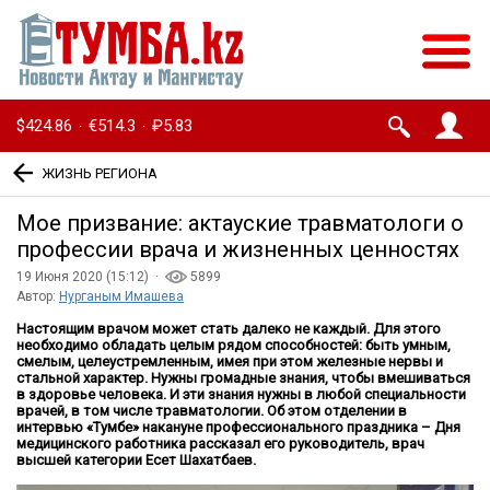
$424.86
€514.3
₽5.83
·
·
ЖИЗНЬ РЕГИОНА
Мое призвание: актауские травматологи о
профессии врача и жизненных ценностях
19 Июня 2020 (15:12) ·
5899
Автор:
Нурганым Имашева
Настоящим врачом может стать далеко не каждый. Для этого
необходимо обладать целым рядом способностей: быть умным,
смелым, целеустремленным, имея при этом железные нервы и
стальной характер. Нужны громадные знания, чтобы вмешиваться
в здоровье человека. И эти знания нужны в любой специальности
врачей, в том числе травматологии. Об этом отделении в
интервью «Тумбе» накануне профессионального праздника – Дня
медицинского работника рассказал его руководитель, врач
высшей категории Есет Шахатбаев.