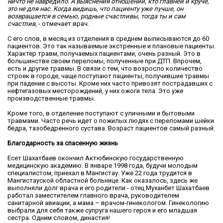
ничто не навредило. А выяснения отношений, кто главней и круче,
это не для нас. Когда видишь, что пациенту
уже лучше, он
возвращается в семью, родные счастливы, тогда ты и сам
счастлив
, - отмечает врач.
С его слов, в месяц из отделения в среднем выписываются до 60
пациентов. Это так называемые экстренные и плановые пациенты.
Характер травм, получаемых пациентами, очень разный. Это в
большинстве своем переломы, полученные при ДТП. Впрочем,
есть и другие травмы. В связи с тем, что возросло количество
строек в городе, чаще поступают пациенты, получившие травмы
при падении с высоты. Кроме них часто привозят пострадавших с
нефтегазовых месторождений, у них ожоги тела. Это уже
производственные травмы.
Кроме того, в отделение поступают с уличными и бытовыми
травмами. Часто речь идет о пожилых людях с переломами шейки
бедра, тазобедренного сустава. Возраст пациентов самый разный.
Благодарность за спасенную жизнь
Есет Шахатбаев окончил Актюбинскую государственную
медицинскую академию. В январе 1998 года, будучи молодым
специалистом, приехал в Мангистау. Уже 22 года трудится в
Мангистауской областной больнице. Как оказалось, здесь же
выполняли долг врача и его родители - отец Муханбет Шахатбаев
работал заместителем главного врача, руководителем
санитарной авиации, а мама – врачом-гинекологом. Гинекологию
выбрали для себя также супруга нашего героя и его младшая
сестра. Одним словом, династия!