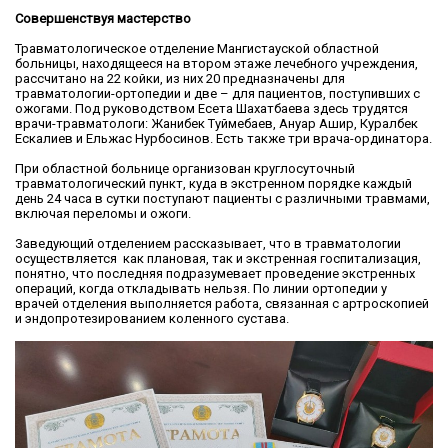
Совершенствуя мастерство
Травматологическое отделение Мангистауской областной
больницы, находящееся на втором этаже лечебного учреждения,
рассчитано на 22 койки, из них 20 предназначены для
травматологии-ортопедии и две – для пациентов, поступивших с
ожогами. Под руководством Есета Шахатбаева здесь трудятся
врачи-травматологи: Жанибек Туймебаев, Ануар Ашир, Куралбек
Ескалиев и Ельжас Нурбосинов. Есть также три врача-ординатора.
При областной больнице организован круглосуточный
травматологический пункт, куда в экстренном порядке каждый
день 24 часа в сутки поступают пациенты с различными травмами,
включая переломы и ожоги.
Заведующий отделением рассказывает, что в травматологии
осуществляется как плановая, так и экстренная госпитализация,
понятно, что последняя подразумевает проведение экстренных
операций, когда откладывать нельзя. По линии ортопедии у
врачей отделения выполняется работа, связанная с артроскопией
и эндопротезированием коленного сустава.