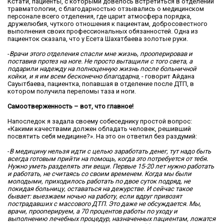
Кстати, пациенты, с которыми довелось встретиться в отделении
травматологии, с благодарностью отзывались о медицинском
персонале всего отделения, где царит атмосфера порядка,
дружелюбия, чуткого отношения к пациентам, добросовестного
выполнения своих профессиональных обязанностей. Одна из
пациенток сказала, что у Есета Шахатбаева золотые руки.
-
Врачи этого отделения спасли мне жизнь, прооперировав и
поставив протез на ноге. Не просто вытащили с того света, а
подарили надежду на полноценную жизнь после больничной
койки, и я им всем бесконечно благодарна
, - говорит Айдана
Сауытбаева, пациентка, попавшая в отделение после ДТП, в
котором получила переломы таза и ноги.
Самоотверженность – вот, что главное!
Напоследок я задала своему собеседнику простой вопрос:
«Какими качествами должен обладать человек, решивший
посвятить себя медицине?». На это он ответил без раздумий:
-
В медицину нельзя идти с целью заработать денег, тут надо быть
всегда готовым прийти на помощь, когда это потребуется от тебя.
Нужно уметь разделять эти вещи. Первые 15-20 лет нужно работать
и работать, не считаясь со своим временем. Когда мы были
молодыми, приходилось работать по двое суток подряд, не
покидая больницу, оставаться на дежурстве. И сейчас такое
бывает: выезжаем ночью на работу, если вдруг привозят
пострадавших с массового ДТП. Это даже не обсуждается. Мы,
врачи, прооперируем, а 70 процентов работы по уходу и
выполнению лечебных процедур, назначенных пациентам, ложатся