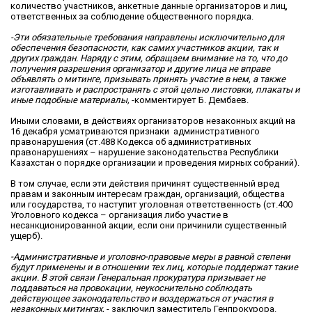
количество участников, анкетные данные организаторов и лиц,
ответственных за соблюдение общественного порядка.
-Эти обязательные требования направлены исключительно для
обеспечения безопасности, как самих участников акции, так и
других граждан. Наряду с этим, обращаем внимание на то, что до
получения разрешения организатор и другие лица не вправе
объявлять о митинге, призывать принять участие в нем, а также
изготавливать и распространять с этой целью листовки, плакаты и
иные подобные материалы,
-комментирует Б. Дембаев.
Иными словами, в действиях организаторов незаконных акций на
16 декабря усматриваются признаки ​ административного
правонарушения (ст.488 Кодекса об административных
правонарушениях – нарушение законодательства Республики
Казахстан о порядке организации и проведения мирных собраний).
В том случае, если эти действия причинят существенный вред
правам и законным интересам граждан, организаций, общества
или государства, то наступит уголовная ответственность (ст.400
Уголовного кодекса – организация либо участие в
несанкционированной акции, если они причинили существенный
ущерб).
-Административные и уголовно-правовые меры в равной степени
будут применены и в отношении тех лиц, которые поддержат такие
акции. В этой связи Генеральная прокуратура призывает не
поддаваться на провокации, неукоснительно соблюдать
действующее законодательство и воздержаться от участия в
незаконных митингах,
- заключил заместитель Генпрокурора.