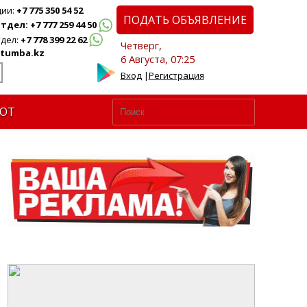
ции:
+7 775 350 54 52
ПОДАТЬ ОБЪЯВЛЕНИЕ
дел: +7 777 259 44 50
дел:
+7 778 399 22 62
Четверг,
tumba.kz
6 Августа, 07:25
Вход
|
Регистрация
ЮТ