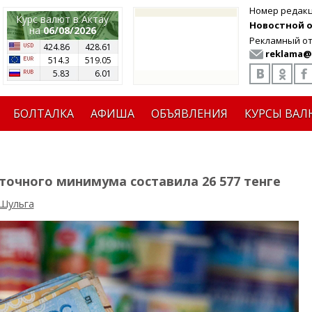
Номер редак
Курс валют в Актау
Новостной от
на
06/08/2026
Рекламный от
424.86
428.61
reklama@
514.3
519.05
5.83
6.01
БОЛТАЛКА
АФИША
ОБЪЯВЛЕНИЯ
КУРСЫ ВАЛ
точного минимума составила 26 577 тенге
Шульга