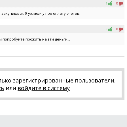
1
0
 закупишься. Я уж молчу про оплату счетов.
3
0
ы попробуйте прожить на эти деньги...
лько зарегистрированные пользователи.
сь
или
войдите в систему