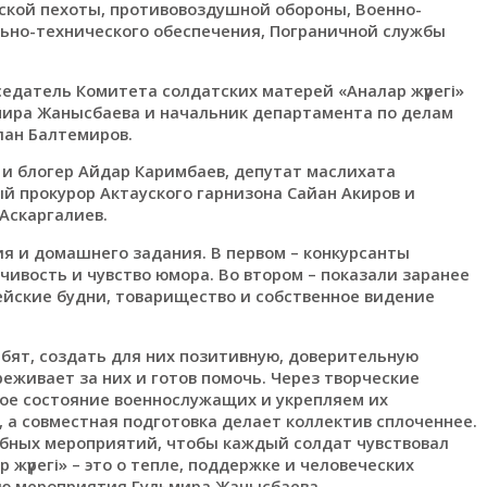
ской пехоты, противовоздушной обороны, Военно-
льно-технического обеспечения, Пограничной службы
датель Комитета солдатских матерей «Аналар жүрегі»
ьмира Жанысбаева и начальник департамента по делам
лан Балтемиров.
 и блогер Айдар Каримбаев, депутат маслихата
й прокурор Актауского гарнизона Сайан Акиров и
Аскаргалиев.
ия и домашнего задания. В первом – конкурсанты
чивость и чувство юмора. Во втором – показали заранее
ские будни, товарищество и собственное видение
бят, создать для них позитивную, доверительную
реживает за них и готов помочь. Через творческие
ое состояние военнослужащих и укрепляем их
 а совместная подготовка делает коллектив сплоченнее.
бных мероприятий, чтобы каждый солдат чувствовал
р жүрегі» – это о тепле, поддержке и человеческих
ию мероприятия Гульмира Жанысбаева.