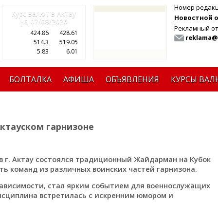
Номер редак
Курс валют в Актау
Новостной от
на
07/08/2026
Рекламный от
424.86
428.61
reklama@
514.3
519.05
5.83
6.01
БОЛТАЛКА
АФИША
ОБЪЯВЛЕНИЯ
КУРСЫ ВАЛ
ктауском гарнизоне
в г. Актау состоялся традиционный Жайдарман на Кубок
ь команд из различных воинских частей гарнизона.
зависимости, стал ярким событием для военнослужащих
исциплина встретилась с искренним юмором и