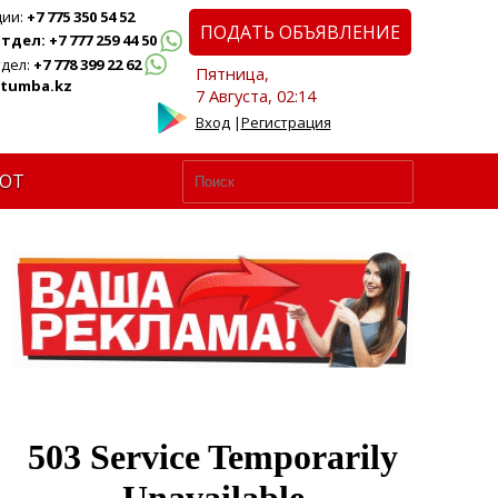
ции:
+7 775 350 54 52
ПОДАТЬ ОБЪЯВЛЕНИЕ
дел: +7 777 259 44 50
дел:
+7 778 399 22 62
Пятница,
tumba.kz
7 Августа, 02:14
Вход
|
Регистрация
ЮТ