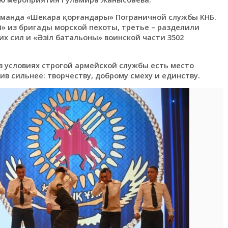
команда «Шекара қорғандары» Пограничной службы КНБ.
і» из бригады морской пехоты, третье – разделили
х сил и «Әзіл батальоны» воинской части 3502
в условиях строгой армейской службы есть место
в сильнее: творчеству, доброму смеху и единству.