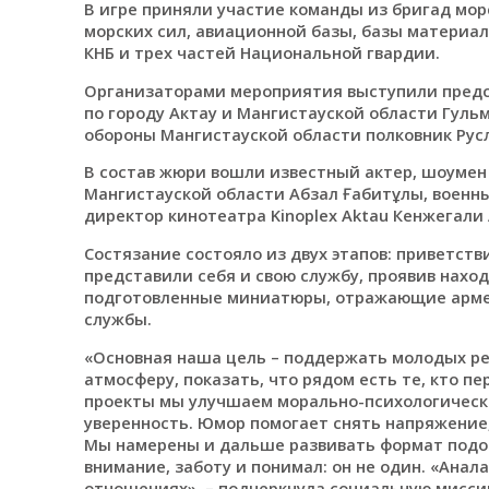
В игре приняли участие команды из бригад мор
морских сил, авиационной базы, базы материа
КНБ и трех частей Национальной гвардии.
Организаторами мероприятия выступили предсе
по городу Актау и Мангистауской области Гул
обороны Мангистауской области полковник Рус
В состав жюри вошли известный актер, шоумен
Мангистауской области Абзал Ғабитұлы, военны
директор кинотеатра Kinoplex Aktau Кенжегали 
Состязание состояло из двух этапов: приветств
представили себя и свою службу, проявив наход
подготовленные миниатюры, отражающие армей
службы.
«Основная наша цель – поддержать молодых ре
атмосферу, показать, что рядом есть те, кто пе
проекты мы улучшаем морально-психологическ
уверенность. Юмор помогает снять напряжение,
Мы намерены и дальше развивать формат подо
внимание, заботу и понимал: он не один. «Анала
отношениях», – подчеркнула социальную мисс