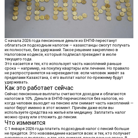
С начала 2026 года пенсионные деньги из ЕНПФ перестанут
облагаться подоходным налогом — казахстанцы смогут получать
их полностью, без удержаний. Такое решение закреплено в
Налоговом кодексе, который подписал президент в июле
текущего года.
Это касается и тех, кто использует часть накоплений раньше
срока — например, на покупку квартиры или лечение. Но правило
не распространяется на нерезидентов: если человек живёт за
пределами Казахстана, с его выплат налог по-прежнему будут
удерживать.
Как это работает сейчас
Сейчас пенсионные выплаты считаются доходом и облагаются
налогом в 10%. Деньги в ЕНПФ перечисляются без налогов, но
когда человек выходит на пенсию или снимает часть накоплений —
налог берут именно в этот момент. Причём даже если вы
используете средства на жильё или медицину. Заплатить налог
можно сразу или отложить до пенсии.
Что изменится
С 1 января 2026 года платить подоходный налог с пенсий больше
не придётся. Это нововведение касается всех: и тех, кто получает
регулярные выплаты, и тех, кто снимает деньги раньше срока. В