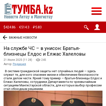
$424.86
€514.3
₽5.83
·
·
ВАЖНЫЕ НОВОСТИ
На службе ЧС – в унисон: Братья-
близнецы Елдос и Елжас Халеловы
21 Июля 2025 (11:28) ·
245
Автор:
Редакция
В системе гражданской защиты нет случайных людей — здесь
служат те, для кого спасение жизни и обеспечение безопасности
стали делом чести. Яркий тому пример — братья-близнецы Елдос и
Елжас Халеловы, сотрудники Департамента по чрезвычайным
ситуациям Мангистауской области, для которых выбор профессии
стал обоюдным решением.