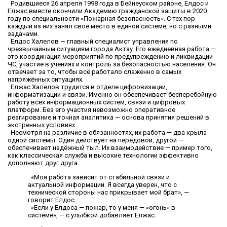
Родившиеся 26 апреля 1998 года в Бейнеуском районе, Елдос и
Елжас вместе окончили Академию гражданской защиты в 2020
году по специальности «Пожарная безопасность». С тех пор
каждый из них занял своё место в единой системе, но с разными
задачами.
Елдос Халелов — главный специалист управления по
чрезвычайным ситуациям города Актау. Его ежедневная работа —
это координация мероприятий по предупреждению и ликвидации
ЧС, участие в учениях и контроль за безопасностью населения. Он
отвечает за то, чтобы всё работало слаженно в самых
напряжённых ситуациях.
Елжас Халелов трудится в отделе цифровизации,
информатизации и связи. Именно он обеспечивает бесперебойную
работу всех информационных систем, связи и цифровых
платформ. Без его участия невозможно оперативное
реагирование и точная аналитика — основа принятия решений в
экстренных условиях.
Несмотря на различие в обязанностях, их работа — два крыла
одной системы. Один действует на передовой, другой —
обеспечивает надёжный тыл. Их взаимодействие — пример того,
как классическая служба и высокие технологии эффективно
дополняют друг друга.
«Моя работа зависит от стабильной связи и
актуальной информации. Я всегда уверен, что с
технической стороны нас прикрывает мой брат», —
говорит Елдос.
«Если у Елдоса — пожар, то у меня — «огонь» в
системе», — с улыбкой добавляет Елжас.