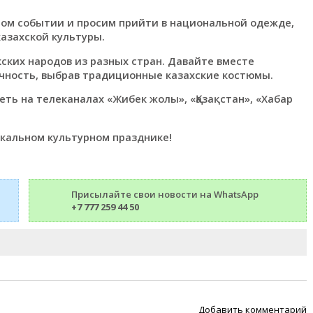
мом событии и просим прийти в национальной одежде,
азахской культуры.
ских народов из разных стран. Давайте вместе
ность, выбрав традиционные казахские костюмы.
ь на телеканалах «Жибек жолы», «Қазақстан», «Хабар
икальном культурном празднике!
Присылайте свои новости на WhatsApp
+7 777 259 44 50
Добавить комментарий