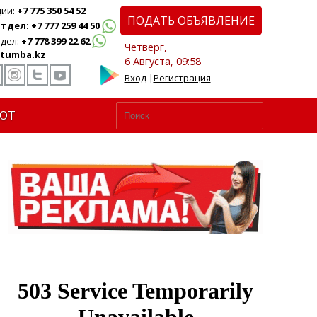
ции:
+7 775 350 54 52
ПОДАТЬ ОБЪЯВЛЕНИЕ
дел: +7 777 259 44 50
дел:
+7 778 399 22 62
Четверг,
tumba.kz
6 Августа, 09:58
Вход
|
Регистрация
ЮТ