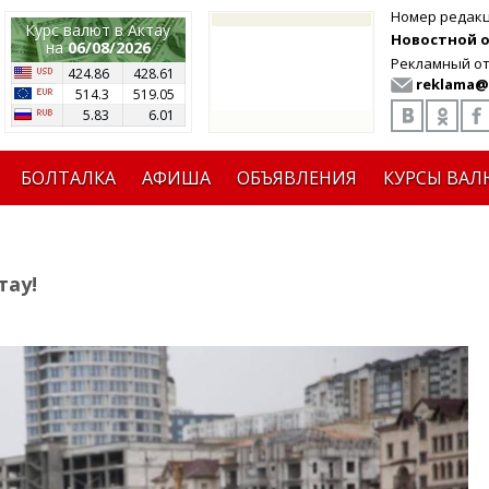
Номер редак
Курс валют в Актау
Новостной от
на
06/08/2026
Рекламный от
424.86
428.61
reklama@
514.3
519.05
5.83
6.01
БОЛТАЛКА
АФИША
ОБЪЯВЛЕНИЯ
КУРСЫ ВАЛ
тау!