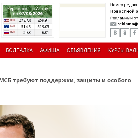
Номер редак
Курс валют в Актау
Новостной от
на
07/08/2026
Рекламный от
424.86
428.61
reklama@
514.3
519.05
5.83
6.01
БОЛТАЛКА
АФИША
ОБЪЯВЛЕНИЯ
КУРСЫ ВАЛ
 МСБ требуют поддержки, защиты и особого