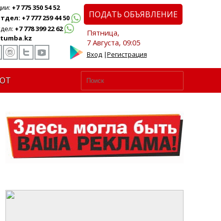
ции:
+7 775 350 54 52
ПОДАТЬ ОБЪЯВЛЕНИЕ
дел: +7 777 259 44 50
дел:
+7 778 399 22 62
Пятница,
tumba.kz
7 Августа, 09:05
Вход
|
Регистрация
ЮТ