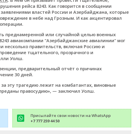
рушения рейса 8243. Как говорится в сообщении
 заявлениями властей России и Азербайджана, которые
овреждение в небе над Грозным. И как акцентировал
 операции.
ть преднамеренной или случайной целью военных
 8243 авиакомпании "Азербайджанские авиалинии" мог
ли несколько правительств, включая Россию и
проведение тщательного, прозрачного и
илли Уолш.
нвенции, предварительный отчёт о причинах
чение 30 дней.
 за эту трагедию лежит на комбатантах, виновные
преданы правосудию», — заключил Уолш.
Присылайте свои новости на WhatsApp
+7 777 259 44 50