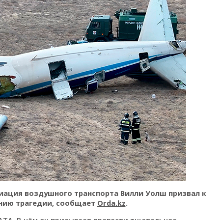
ация воздушного транспорта Вилли Уолш призвал к
нию трагедии, сообщает
Orda.kz
.
IATA
. В нём он призывает провести тщательное,