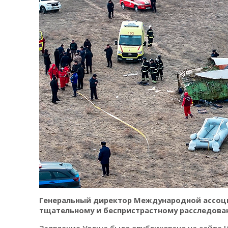
Генеральный
директор Международной ассоци
тщательному и беспристрастному расследова
Заявление Уолша было опубликовано
на сайте 