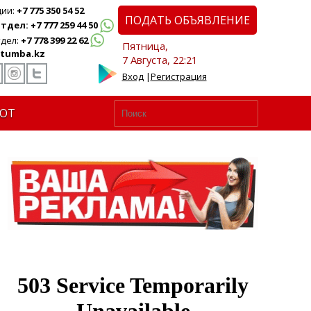
ции:
+7 775 350 54 52
ПОДАТЬ ОБЪЯВЛЕНИЕ
дел: +7 777 259 44 50
дел:
+7 778 399 22 62
Пятница,
tumba.kz
7 Августа, 22:21
Вход
|
Регистрация
ЮТ