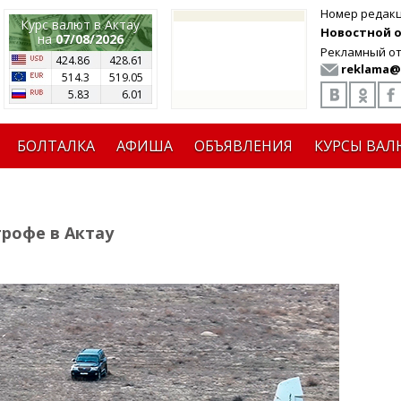
Номер редак
Курс валют в Актау
Новостной от
на
07/08/2026
Рекламный от
424.86
428.61
reklama@
514.3
519.05
5.83
6.01
БОЛТАЛКА
АФИША
ОБЪЯВЛЕНИЯ
КУРСЫ ВАЛ
трофе в Актау