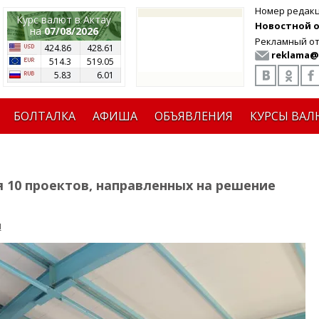
Номер редак
Курс валют в Актау
Новостной от
на
07/08/2026
Рекламный от
424.86
428.61
reklama@
514.3
519.05
5.83
6.01
БОЛТАЛКА
АФИША
ОБЪЯВЛЕНИЯ
КУРСЫ ВАЛ
 10 проектов, направленных на решение
я