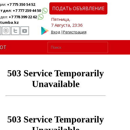
ции:
+7 775 350 54 52
ПОДАТЬ ОБЪЯВЛЕНИЕ
дел: +7 777 259 44 50
дел:
+7 778 399 22 62
Пятница,
tumba.kz
7 Августа, 23:36
Вход
|
Регистрация
ЮТ