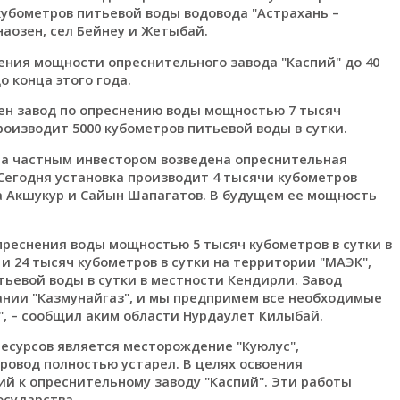
кубометров питьевой воды водовода "Астрахань –
аозен, сел Бейнеу и Жетыбай.
ения мощности опреснительного завода "Каспий" до 40
 конца этого года.
оен завод по опреснению воды мощностью 7 тысяч
роизводит 5000 кубометров питьевой воды в сутки.
на частным инвестором возведена опреснительная
 Сегодня установка производит 4 тысячи кубометров
а Акшукур и Сайын Шапагатов. В будущем ее мощность
опреснения воды мощностью 5 тысяч кубометров в сутки в
и 24 тысяч кубометров в сутки на территории "МАЭК",
тьевой воды в сутки в местности Кендирли. Завод
нии "Казмунайгаз", и мы предпримем все необходимые
", – сообщил аким области Нурдаулет Килыбай.
есурсов является месторождение "Куюлус",
провод полностью устарел. В целях освоения
й к опреснительному заводу "Каспий". Эти работы
осударства.