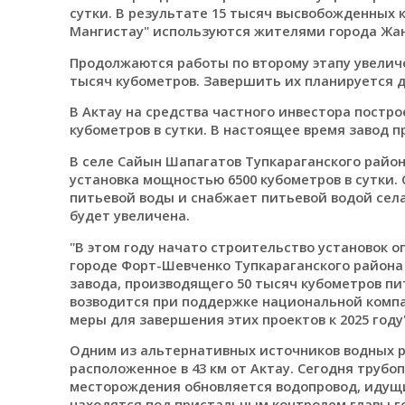
сутки. В результате 15 тысяч высвобожденных 
Мангистау" используются жителями города Жан
Продолжаются работы по второму этапу увелич
тысяч кубометров. Завершить их планируется до
В Актау на средства частного инвестора постр
кубометров в сутки. В настоящее время завод п
В селе Сайын Шапагатов Тупкараганского райо
установка мощностью 6500 кубометров в сутки.
питьевой воды и снабжает питьевой водой сел
будет увеличена.
"В этом году начато строительство установок 
городе Форт-Шевченко Тупкараганского района 
завода, производящего 50 тысяч кубометров пи
возводится при поддержке национальной компа
меры для завершения этих проектов к 2025 году
Одним из альтернативных источников водных р
расположенное в 43 км от Актау. Сегодня трубо
месторождения обновляется водопровод, идущи
находятся под пристальным контролем главы г