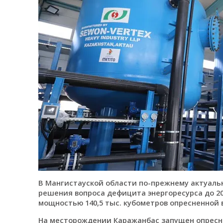
В Мангистауской области по-прежнему актуальн
решения вопроса дефицита энергоресурса до 20
мощностью 140,5 тыс. кубометров опресненной 
На месторождении Каражанбас запущен опресн