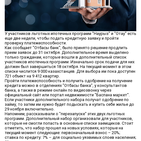
У участников льготных ипотечных программ "Наурыз" и "Отау" есть
еще две недели, чтобы подать кредитную заявку и пройти
проверку платежеспособности.
Как сообщает "Отбасы банк", было принято решение продлить
прием заявок до 31 октября. Дополнительное время выделено
только гражданам, которые вошли в дополнительный список
участников ипотечных программ. Изначально срок подачи для них
должен был завершиться 18 октября. На текущий момент в этом
списке числится 9 000 казахстанцев. Для выбора им пока доступен
721 объект на 9 412 квартир.
Пройти платежеспособность и получить одобрение на получение
кредита можно в отделениях "Отбасы банка", у консультантов
банка, а также в режиме онлайн по видеозвонку через
официальный сайт или портал недвижимости "Баспана маркет".
Если участники дополнительного набора получат одобрение по
займу, то затем им нужно будет подыскать и купить себе жилье до
29 ноября включительно.
Напомним, рассказывали о "перезапуске" этих двух льготных
программ. Дополнительный набор организовали для участников,
которые не смогли попасть в основные списки заемщиков. Стоит
отметить, что набор прошел на новых условиях, которые на
текущий момент следующие: первоначальный взнос – 20%;
ставка по кредиту: 7% – для социально уязвимых слоев населения;