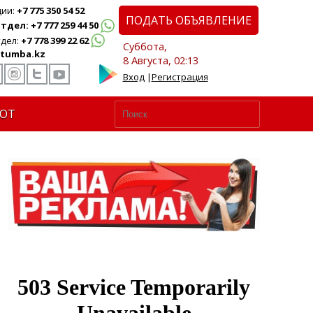
ции:
+7 775 350 54 52
ПОДАТЬ ОБЪЯВЛЕНИЕ
дел: +7 777 259 44 50
дел:
+7 778 399 22 62
Суббота,
tumba.kz
8 Августа, 02:13
Вход
|
Регистрация
ЮТ