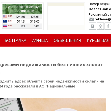
Номер редак
Курс валют в Актау
Новостной от
на
08/08/2026
Рекламный от
424.86
428.61
reklama@
514.3
519.05
5.83
6.01
БОЛТАЛКА
АФИША
ОБЪЯВЛЕНИЯ
КУРСЫ ВАЛ
 адресами недвижимости без лишних хлопот
я
азднить адрес объекта своей недвижимости онлайн на
024 года рассказали в АО "Национальные