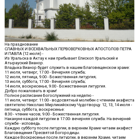
На празднование
СЛАВНЫХ И ВСЕХВАЛЬНЫХ ПЕРВОВЕРХОВНЫХ АПОСТОЛОВ ПЕТРА
И ПАВЛА (12 июля) -
Из Уральска в Актау к нам прибывает Епископ Уральский и
Атырауский Вианор.
Владыка Вианор будет служить в нашем Благовещенском храме:
11 июля, четверг, 17.00 - Вечерняя служба;
12 июля, пятница, 9.00 - Божественная литургия;
13 июля, суббота, 17.00 - Вечерняя служба;
14 июля, воскресенье, 9.00 - Божественная литургия.
Добро пожаловать в храм!
Полное расписание Богослужений на неделю -
11 июля, четверг: 11:00 - водосвятный молебен с чтением акафиста
святителю Николаю Мирликийскому Чудотворцу. 12, 13, 14 июля -
пятница, суббота, воскресенье:
8.30 - чтение часов; 9.00 - Божественная литургия.
Накануне каждой литургии в 17.00- вечерняя служба. На вечерней
службе - исповедь.
Каждую субботу после литургии, в верхнем Храме читаем акафист
Благовещения Пресвятой Богородицы.
Каждое Воскресенье после литургии, в верхнем Храме, читаем