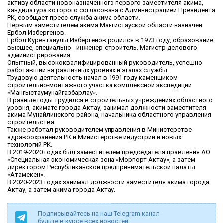
активу области новоназначенного первого заместителя акима,
кандидатура которого согласована с Администрацией Президента
РК, сообщает пресс-служба акима области.
Первым заместителем акима Мангистауской области назначен
Ербол Избергенов.
Ербол Курентайулы Избергенов родился в 1973 году, образование
высшее, специально - инженер-строитель. Магистр делового
администрирования.
Опытный, высококвалифицированный руководитель, успешно
работавший на различных уровнях и этапах службы.
Трудовую деятельность начал в 1991 году каменщиком
строительно-монтажного участка комплексной экспедиции
«Мангыстаумунайгазбарлау».
В разные годы трудился в строительных учреждениях областного
уровня, акимате города Актау, занимал должности заместителя
акима Мунайлинского района, начальника областного управления
строительства.
Также работал руководителем управления в Министерстве
здравоохранения РК и Министерстве индустрии и новых
технологий РК.
В 2019-2020 годах был заместителем председателя правления АО
«Специальная экономическая зона «Морпорт Актау», а затем
директором Республиканской предпринимательской палаты
«Атамекен».
В 2020-2023 годах занимал должности заместителя акима города
Актау, а затем акима города Актау.
Подписывайтесь на наш Telegram канал -
будьте в курсе всех новостей