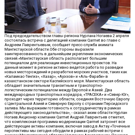
Под председательством главы региона Нурлана Ногаева 2 апреля
состоялась встреча с делегацией компании Qarmet во главе с
Андреем Лаврентьевым, сообщает пресс-служба акимата
Мангистауской области.Обе стороны выразили
заинтересованность в дальнейшем укреплении экономических
связей.«Мангистауская область располагает большим
потенциалом для реализации инвестиционных проектов. На
данный момент в регионе активно ведется работа по разведке
новых месторождений и разработке морских участков, таких как
«Каламкас-Тенгиз», «Хазар», «Ауэзов» и «Аль-Фараби» в
казахстанском секторе Каспийского моря. Мангистауская область
обладает значительным транзитным и транспортно-
логистическим потенциалом между Европой и Азией. Два
международных транспортных коридора, «ТРАСЕКА» и «Север-Юг»,
проходят через территорию области, соединяя Восточную Европу
с Центральной Азией и Северную Европу с странами Персидского
залива. Мы выражаем готовность к сотрудничеству в рамках
действующего законодательства», - сказал аким области Нурлан
Ногаев.Акционер компании Qarmet Андрей Лаврентьев отметил,
что комплексная программа модернизации Qarmet затронет все
действующие активы компании, включая завод в Актау.«Точечные
перспективы мы сегодня обсудили в рамках рабочей встречи с