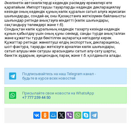
Әкелінетін автокөліктерді кедендік рәсімдеу ережелері өте
қарапайым. Импорттаушы тауарларды кедендік декларациялау
кезінде оның кедендік құның көлік құралын сатып алуға жұмсаған
шығындарды, сондай-ақ оны Қазақстанға жеткізумен байланысты
шығындар ретінде анықтауға міндетті (көлік шығындары,
сақтандыру төлемдері және т.б).
Сондықтан көлік құралының кедендік тазарту кезінде кедендік
құнын қабылдау үшін оның құны сенімді, санды түрде анықталған
және құжатты түрде бекітілген ақпаратқа негізделуі керек.
Құжаттар ретінде: жөнелтуші елдің экспорттық декларациясы,
шот-фактура, тауарды жеткізуге арналған көлік шығындары,
сатып алушы мен сатушы арасындағы сатып алу-сату шарты,
банктік аударым, аукциондық парақ және т.б. қолданыла алады.
Подписывайтесь на наш Telegram канал -
будьте в курсе всех новостей
Присылайте свои новости на WhatsApp
+7 777 259 44 50