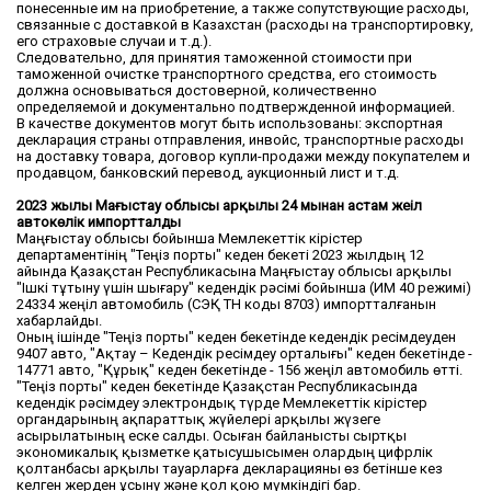
понесенные им на приобретение, а также сопутствующие расходы,
связанные с доставкой в Казахстан (расходы на транспортировку,
его страховые случаи и т.д.).
Следовательно, для принятия таможенной стоимости при
таможенной очистке транспортного средства, его стоимость
должна основываться достоверной, количественно
определяемой и документально подтвержденной информацией.
В качестве документов могут быть использованы: экспортная
декларация страны отправления, инвойс, транспортные расходы
на доставку товара, договор купли-продажи между покупателем и
продавцом, банковский перевод, аукционный лист и т.д.
2023 жылы Маңғыстау облысы арқылы 24 мыңнан астам жеңіл
автокөлік импортталды
Маңғыстау облысы бойынша Мемлекеттік кірістер
департаментінің "Теңіз порты" кеден бекеті 2023 жылдың 12
айында Қазақстан Республикасына Маңғыстау облысы арқылы
"Ішкі тұтыну үшін шығару" кедендік рәсімі бойынша (ИМ 40 режимі)
24334 жеңіл автомобиль (СЭҚ ТН коды 8703) импортталғанын
хабарлайды.
Оның ішінде "Теңіз порты" кеден бекетінде кедендік ресімдеуден
9407 авто, "Ақтау – Кедендік ресімдеу орталығы" кеден бекетінде -
14771 авто, "Құрық" кеден бекетінде - 156 жеңіл автомобиль өтті.
"Теңіз порты" кеден бекетінде Қазақстан Республикасында
кедендік рәсімдеу электрондық түрде Мемлекеттік кірістер
органдарының ақпараттық жүйелері арқылы жүзеге
асырылатының еске салды. Осыған байланысты сыртқы
экономикалық қызметке қатысушысымен олардың цифрлік
қолтанбасы арқылы тауарларға декларацияны өз бетінше кез
келген жерден ұсыну және қол қою мүмкіндігі бар.