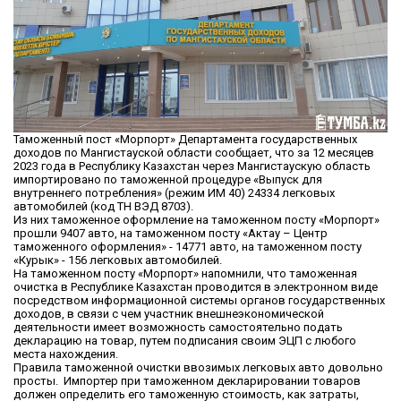
Таможенный пост «Морпорт» Департамента государственных
доходов по Мангистауской области сообщает, что за 12 месяцев
2023 года в Республику Казахстан через Мангистаускую область
импортировано по таможенной процедуре «Выпуск для
внутреннего потребления» (режим ИМ 40) 24334 легковых
автомобилей (код ТН ВЭД 8703).
Из них таможенное оформление на таможенном посту «Морпорт»
прошли 9407 авто, на таможенном посту «Актау – Центр
таможенного оформления» - 14771 авто, на таможенном посту
«Курык» - 156 легковых автомобилей.
На таможенном посту «Морпорт» напомнили, что таможенная
очистка в Республике Казахстан проводится в электронном виде
посредством информационной системы органов государственных
доходов, в связи с чем участник внешнеэкономической
деятельности имеет возможность самостоятельно подать
декларацию на товар, путем подписания своим ЭЦП с любого
места нахождения.
Правила таможенной очистки ввозимых легковых авто довольно
просты. Импортер при таможенном декларировании товаров
должен определить его таможенную стоимость, как затраты,