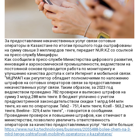
За предоставление некачественных услуг связи сотовые
операторы в Казахстане по итогам прошлого года оштрафованы
на сумму свыше 3 миллиардов тенге, передает NUR.KZ со ссылкой
на пресс-службу Минцифры.
Как сообщили в пресс-службе Министерства цифрового развития,
инноваций и аэрокосмической промышленности, ведомством на
постоянной основе проводится работа по мониторингу и
улучшению качества доступа к сети Интернет и мобильной связи.
"МЦРИАП как регулятор обладает полномочиями по наложению
штрафов на сотовых операторов связи за предоставление
некачественных услуг связи. Таким образом, за 2023 год
ведомством проведено 782 проверки и выписано штрафов на
сумму 3 млрд 288 млн тенге. В бюджет уплачено с учетом
предусмотренной законодательством скидки 1 млрд 644 млн
тенге, из них по операторам: Tele2 - 751,4 млн тенге; Kcell - 563,2 млн
тенге; Beeline - 329,4 млн тенге", - говорится в сообщении.
Проведение проверок и повышение штрафов, как отмечают в
министерстве, позволило увеличить ответственность
операторов за качество предоставляемых услуг. Читайте больше:
https://www.nur.kz/technologies/business/2055488-bolee-chem-na-3-
mlrd-tenge-oshtrafovali-mobilnyh-operatorov-v-kazahstane/