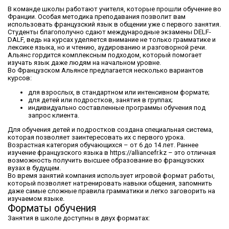
В команде школы работают учителя, которые прошли обучение во
Франции. Особая методика преподавания позволит вам
использовать французский язык в общении уже с первого занятия.
Студенты благополучно сдают международные экзамены DELF-
DALF, ведь на курсах уделяется внимание не только грамматике и
лексике языка, но и чтению, аудированию и разговорной речи.
Альянс гордится комплексным подходом, который помогает
изучать язык даже людям на начальном уровне.
Во Французском Альянсе предлагается несколько вариантов
курсов:
для взрослых, в стандартном или интенсивном формате;
для детей или подростков, занятия в группах;
индивидуально составленные программы обучения под
запрос клиента.
Для обучения детей и подростков создана специальная система,
которая позволяет заинтересовать их с первого урока.
Возрастная категория обучающихся – от 6 до 14 лет. Раннее
изучение французского языка в https://alliancefr.kz – это отличная
возможность получить высшее образование во французских
вузах в будущем.
Во время занятий компания использует игровой формат работы,
который позволяет натренировать навыки общения, запомнить
даже самые сложные правила грамматики и легко заговорить на
изучаемом языке.
Форматы обучения
Занятия в школе доступны в двух форматах: