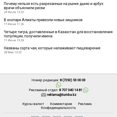
Почему нельзя есть разрезанные на рынке дыню и арбуз:
врачи объяснили риски
24 Июля 13:22
В зоопарк Алматы привезли новых хищников
17 Июня 11:26
Четыре тигра, доставленные в Казахстан для восстановления
популяции, получили имена
11 Июня 13:24
Названы сорта чая, которые налаживают пищеварение
28 Мая 13:22
Номер редакции:
8 (7292) 53 00 03
Рекламный отдел:
8 707 040 14 81
reklama@tumba.kz
Курсы валют
·
Комментарии
·
Реклама
·
Конфиденциальность