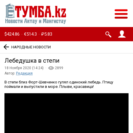
$424.86
€514.3
₽5.83
·
·
НАРОДНЫЕ НОВОСТИ
Лебедушка в степи
18 Ноября 2020 (14:24) ·
2899
Автор:
Редакция
В степи близ Форт-Шевченко гулял одинокий лебедь. Птицу
поймали и выпустили в море. Плыви, красавица!