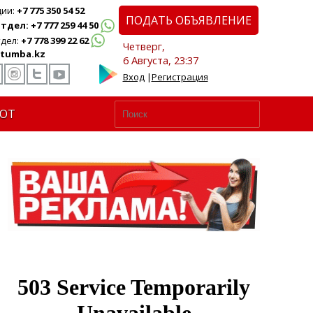
ции:
+7 775 350 54 52
ПОДАТЬ ОБЪЯВЛЕНИЕ
дел: +7 777 259 44 50
дел:
+7 778 399 22 62
Четверг,
tumba.kz
6 Августа, 23:37
Вход
|
Регистрация
ЮТ