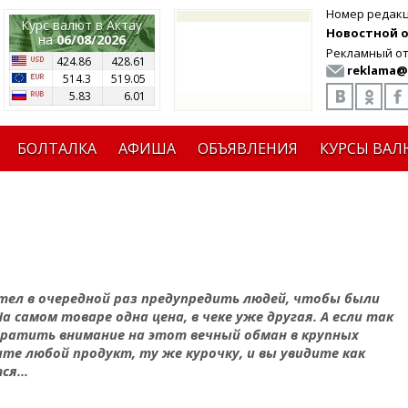
Номер редак
Курс валют в Актау
Новостной от
на
06/08/2026
Рекламный от
424.86
428.61
reklama@
514.3
519.05
5.83
6.01
БОЛТАЛКА
АФИША
ОБЪЯВЛЕНИЯ
КУРСЫ ВАЛ
отел в очередной раз предупредить людей, чтобы были
 самом товаре одна цена, в чеке уже другая. А если так
братить внимание на этот вечный обман в крупных
те любой продукт, ту же курочку, и вы увидите как
я...