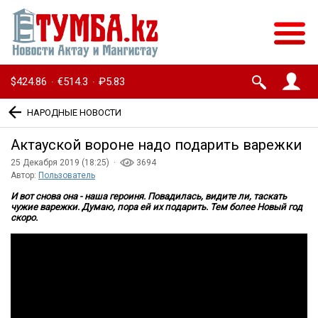
$424.86
€514.3
₽5.83
·
·
НАРОДНЫЕ НОВОСТИ
Актауской вороне надо подарить варежки
25 Декабря 2019 (18:25) ·
3694
Автор:
Пользователь
И вот снова она - наша героиня. Повадилась, видите ли, таскать
чужие варежки. Думаю, пора ей их подарить. Тем более Новый год
скоро.