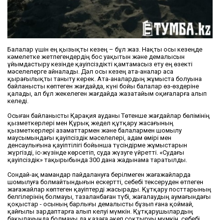
Балалар үшін ең қызықты кезең – бұл жаз. Нақты осы кезеңде
кәмелетке жетпегендердің бос уақытын және демалысын
ұйымдастыру кезінде қауіпсіздікті қамтамасыз ету ең өзекті
мәселелерге айналады. Дәл осы кезең ата-аналар аса
қырағылықты таныту керек. Ата-аналардың жұмыста болуына
байланысты көптеген жағдайда, күні бойы балалар өз-өздеріне
қалады, ал бұл жекелеген жағдайда жазатайым оқиғаларға алып
келеді.
Осыған байланысты Қарақия ауданы Төтенше жағдайлар бөлімінің
қызметкерлері мен Құрық жедел құтқару жасағының
қызметкерлері азаматтармен және балалармен шомылу
маусымындағы қауіпсіздік мәселелері, адам өмірі мен
денсаулығына қауіптілігі бойынша түсіндірме жұмыстарын
жүргізді, іс-жүзінде көрсетіп, суда жүзуге үйретті. «Судағы
қауіпсіздік» тақырыбында 300 дана жадынама таратылды.
Сондай-ақ мамандар пайдалануға берілмеген жағажайларда
шомылуға болмайтындығын ескертті, себебі тексеруден өтпеген
жағажайлар көптеген қауіптерді жасырады. Құтқару посттарының
белгілерінің болмауы, тазаланбаған түбі, жағалаудың аумағындағы
қоқыстар - осының барлығы демалысты бұзып ғана қоймай,
қайғылы зардаптарға алып келуі мүмкін. Құтқарушылардың
бақылауында болмауы да қазаға әкеп соқтыруы мүмкін, себебі,