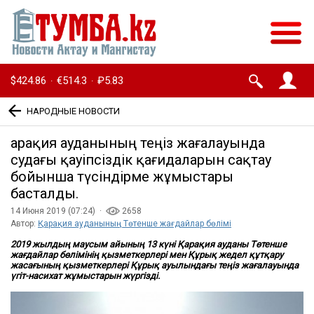
$424.86
€514.3
₽5.83
·
·
НАРОДНЫЕ НОВОСТИ
Қарақия ауданының теңіз жағалауында
судағы қауіпсіздік қағидаларын сақтау
бойынша түсіндірме жұмыстары
басталды.
14 Июня 2019 (07:24) ·
2658
Автор:
Қарақия ауданының Төтенше жағдайлар бөлімі
2019 жылдың маусым айының 13 күні Қарақия ауданы Төтенше
жағдайлар бөлімінің қызметкерлері мен Құрық жедел құтқару
жасағының қызметкерлері Құрық ауылындағы теңіз жағалауында
үгіт-насихат жұмыстарын жүргізді.