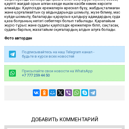
қауіпті жағдай орын алған кезде ешкім кәсіби көмек көрсете
алмайды. Қауіпсіздік ережелерін өрескел бұзу, жабдықталмаған
және қорғалмайтын су айдындарында шомылу, жүзе білмеу, мас
күйде шомылу, балаларды қараусыз қалдыру адамдардың суда
қаза болуының негізгі себептері болып табылады. Қарапайым
жүріс-тұрыс және судағы қауіпсіздік ережелерін біліп, сақтасақ
судағы барлық жазатайым оқиғалардың алдын алуға болады.
Фото автордан
Подписывайтесь на наш Telegram канал -
будьте в курсе всех новостей
Присылайте свои новости на WhatsApp
+7 777 259 44 50
ДОБАВИТЬ КОММЕНТАРИЙ