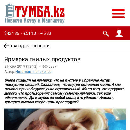
$424.86
€514.3
₽5.83
·
·
НАРОДНЫЕ НОВОСТИ
Ярмарка гнилых продуктов
2 Июня 2019 (12:12) ·
6387
Автор:
Читатель - пенсионер
Вчера сходили на ярмарку, что на пустые в 12 районе Актау,
прикупили овощей. Оказалось, что внутри сплошная гниль. А мы
пенсионеры и бюджет у нас ограниченный. Мало того, что продают
дорого, что противоречит самому смыслу ярмарки, так ещё
обманывают. Да и мусор за собой мало, кто убирает. Акимат,
ярмарка именно такую цель преследует?