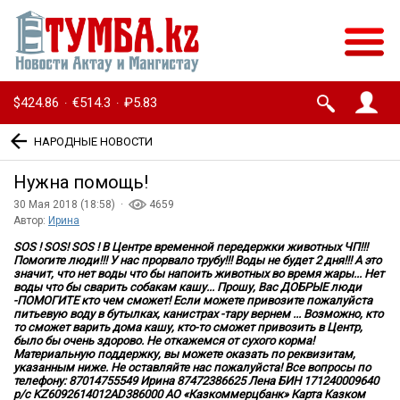
$424.86
€514.3
₽5.83
·
·
НАРОДНЫЕ НОВОСТИ
Нужна помощь!
30 Мая 2018 (18:58) ·
4659
Автор:
Ирина
SOS ! SOS! SOS ! В Центре временной передержки животных ЧП!!!
Помогите люди!!! У нас прорвало трубу!!! Воды не будет 2 дня!!! А это
значит, что нет воды что бы напоить животных во время жары... Нет
воды что бы сварить собакам кашу... Прошу, Вас ДОБРЫЕ люди
-ПОМОГИТЕ кто чем сможет! Если можете привозите пожалуйста
питьевую воду в бутылках, канистрах -тару вернем ... Возможно, кто
то сможет варить дома кашу, кто-то сможет привозить в Центр,
было бы очень здорово. Не откажемся от сухого корма!
Материальную поддержку, вы можете оказать по реквизитам,
указанным ниже. Не оставляйте нас пожалуйста! Все вопросы по
телефону: 87014755549 Ирина 87472386625 Лена БИН 171240009640
р/с KZ6092614012AD386000 АО «Казкоммерцбанк» Карта Казком