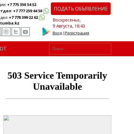
ции:
+7 775 350 54 52
ПОДАТЬ ОБЪЯВЛЕНИЕ
дел: +7 777 259 44 50
дел:
+7 778 399 22 62
Воскресенье,
tumba.kz
9 Августа, 18:43
Вход
|
Регистрация
ЮТ