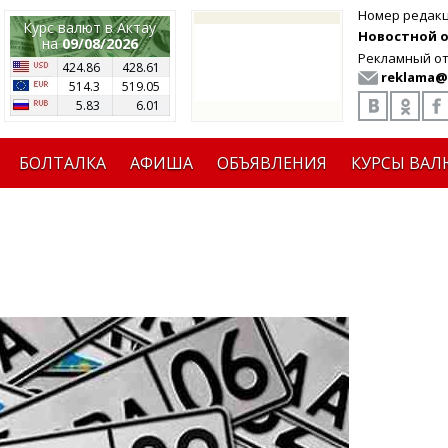
Номер редак
Курс валют в Актау
Новостной от
на
09/08/2026
Рекламный от
424.86
428.61
reklama@
514.3
519.05
5.83
6.01
БОЛТАЛКА
АФИША
ОБЪЯВЛЕНИЯ
КУРСЫ ВАЛ