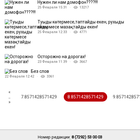
Нужен ли нам домофон????!!!
25 Февраля 15:31 ·
13217
Туыңды көтермесең,таптайды екен, рухыңды
көтермесең мазақтайды екен!
25 Февраля 12:33 ·
4771
Осторожно на дорогах!
23 Февраля 11:39 ·
3667
Без слов
22 Февраля 12:42 ·
3361
«
..
7.8571428571429
8.8571428571429
9.857142857
»
Номер редакции:
8 (7292) 53 00 03