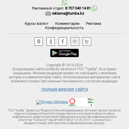
Рекламный отдел:
8 707 040 14 81
reklama@tumba.kz
Курсы валют
·
Комментарии
·
Реклама
·
Конфиденциальность
Copyright © 2010-2026
Владельцем сайта tumba.kz является ТОО "Тумба". Все права
защищены. Мнение редакции может не совпадать с мнением
авторов и комментаторов сайта. Использование материалов сайта
возможно только при наличии письменного согласия редакции.
полная версия сайта
ТОО "Тумба". Директор: Фещенко Елена Владимировна, Интернет-ресурс tumba.kz
зарегистрирован в Комитете госудаственного контроля в области связи,
информации и средств массовой информации в качестве информационного
агентства "Tumba.kz" под №16444-ИА от 13.04.2017г. и относятся к
общедоступному электронному информационному ресурсу.