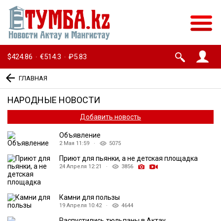
$424.86
€514.3
₽5.83
·
·
ГЛАВНАЯ
НАРОДНЫЕ НОВОСТИ
Добавить новость
Объявление
2 Мая 11:59 ·
5075
Приют для пьянки, а не детская площадка
24 Апреля 12:21 ·
3856
Камни для пользы
19 Апреля 10:42 ·
4644
Распустились тюльпаны в Актау