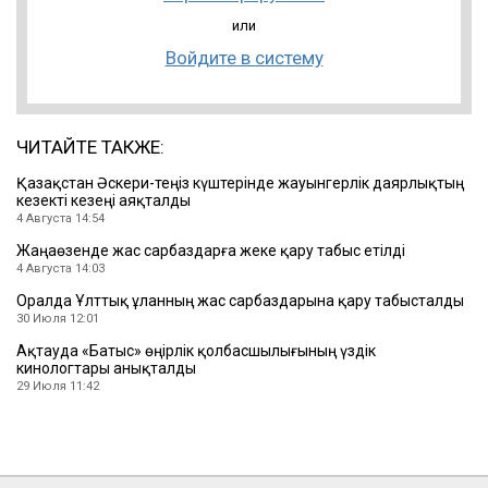
или
Войдите в систему
ЧИТАЙТЕ ТАКЖЕ:
Қазақстан Әскери-теңіз күштерінде жауынгерлік даярлықтың
кезекті кезеңі аяқталды
4 Августа 14:54
Жаңаөзенде жас сарбаздарға жеке қару табыс етілді
4 Августа 14:03
Оралда Ұлттық ұланның жас сарбаздарына қару табысталды
30 Июля 12:01
Ақтауда «Батыс» өңірлік қолбасшылығының үздік
кинологтары анықталды
29 Июля 11:42