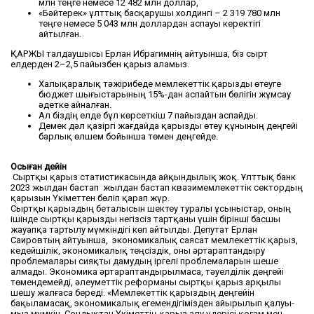
млн теңге немесе 12 482 млн доллар,
«Бәйтерек» ұлттық басқа­рушы холдингі – 2 319 780 млн
теңге немесе 5 043 млн доллардан аспауы керек­тігі
айтылған.
ҚАРЖЫ талдаушысы Ерлан Ибра­гимнің айтуынша, біз сырт
елдерден 2–2,5 пайызбен қарыз аламыз.
Халық­аралық тәжірибеде мемлекеттік қарызды өтеуге
бюджет шығыстарының 15%-дан аспайтын бөлігін жұмсау
әдет­ке айналған.
Ал біздің елде бұл көрсеткіш 7 пайыз­дан ас­пай­ды.
Демек дәл қазіргі жағ­дай­­да қарызды өтеу құнының дең­гейі
барлық өлшем бойынша төмен деңгейде.
Осыған дейін
Сыртқы қарыз статистикасында айқын­дылық жоқ. Ұлттық банк
2023 жылдан бастап жылдан бас­тап квазимемлекеттік сек­тордың
қарызын Үкіметтен бөліп қа­рап жүр.
Сыртқы қарыздың бета­лысын шектеу туралы ұсы­ныс­тар, оның
ішінде сыртқы қа­рыз­ды негізсіз тартқаны үшін бірінші басшы
жауапқа тартылу мүмкіндігі көп айтылды. Депутат Ерлан
Саировтың айтуынша, экономикалық сая­сат мем­лекеттік қарыз,
кедейшілік, эконо­микалық теңсіздік, оны әртарап­тандыру
проблемалары сияқты дамудың іргелі проблемаларын шеше
алмады. Экономика әртарап­тандырылмаса, тәуел­ділік деңгейі
төмен­демейді, әлеуметтік реформаны сыртқы қарыз арқылы
шешу жалғаса береді. «Мемлекеттік қарыздың дең­гейін
бақыламасақ, экономикалық еге­­мендігімізден айырылып қа­луы­
мыз мүм­кін. Сондықтан Үкіметтің қарыз алу үдерісі қоғам мен