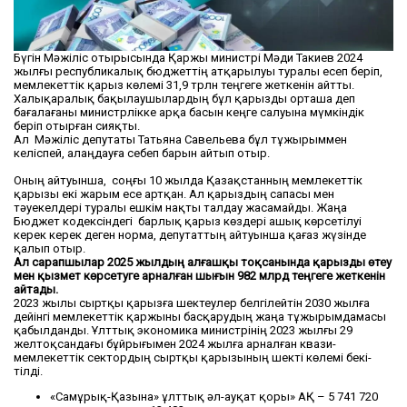
Бүгін Мәжіліс отырысында Қаржы министрі Мәди Такиев 2024
жылғы республикалық бюджеттің атқарылуы туралы есеп беріп,
мемлекеттік қарыз көлемі 31,9 трлн теңгеге жеткенін айтты.
Халықаралық бақылаушылардың бұл қарызды орташа деп
бағалағаны министрлікке арқа басын кеңге салуына мүмкіндік
беріп отырған сияқты.
Ал Мәжіліс депутаты Татьяна Савельева бұл тұжырыммен
келіспей, алаңдауға себеп барын айтып отыр.
Оның айтуынша, соңғы 10 жылда Қазақстанның мемлекеттік
қарызы екі жарым есе артқан. Ал қарыздың сапасы мен
тәуекелдері туралы ешкім нақты талдау жасамайды. Жаңа
Бюджет кодексіндегі барлық қарыз көздері ашық көрсетілуі
керек керек деген норма, депутаттың айтуынша қағаз жүзінде
қалып отыр.
Ал сарапшылар 2025 жылдың алғашқы тоқсанында қарызды өтеу
мен қызмет көрсетуге арналған шығын 982 млрд теңгеге жеткенін
айтады.
2023 жылы сыртқы қарызға шектеулер белгілейтін 2030 жыл­ға
дейінгі мемлекеттік қар­жы­ны басқарудың жаңа тұжы­рым­дамасы
қабылданды. Ұлттық эко­номика министрінің 2023 жыл­ғы 29
желтоқсандағы бұйры­ғы­­мен 2024 жылға арналған квази­
мемлекеттік сектордың сырт­қы қарызының шекті көлемі бекі­
тілді.
«Самұрық-Қазы­на» ұлттық әл-ауқат қоры» АҚ – 5 741 720