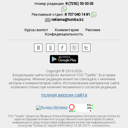
Номер редакции:
8 (7292) 53 00 03
Рекламный отдел:
8 707 040 14 81
reklama@tumba.kz
Курсы валют
·
Комментарии
·
Реклама
·
Конфиденциальность
Copyright © 2010-2026
Владельцем сайта tumba.kz является ТОО "Тумба". Все права
защищены. Мнение редакции может не совпадать с мнением
авторов и комментаторов сайта. Использование материалов сайта
возможно только при наличии письменного согласия редакции.
полная версия сайта
ТОО "Тумба". Директор: Фещенко Елена Владимировна, Интернет-ресурс tumba.kz
зарегистрирован в Комитете госудаственного контроля в области связи,
информации и средств массовой информации в качестве информационного
агентства "Tumba.kz" под №16444-ИА от 13.04.2017г. и относятся к