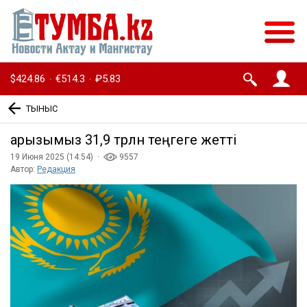
$424.86
€514.3
₽5.83
·
·
ТЫНЫС
Қарызымыз 31,9 трлн теңгеге жетті
19 Июня 2025 (14:54) ·
9557
Автор:
Редакция