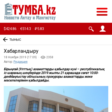
$424.86
€514.3
₽5.83
·
·
ТЫНЫС
Хабарландыру
18 Ноября 2019 (17:09) ·
2358
Автор:
Редакция
Бірыңғай (Ұлттық) азаматтарды қабылдау күні – республикалық
іс-шараның шеңберінде 2019 жылғы 21 қарашада сағат 10:00-
денМаңғыстау облысының прокуроры азаматтарды жеке
мәселелерімен қабылдайды.