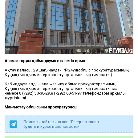
Азаматтардың қабылдауын өткізетін орын:
Ақтау қаласы, 29 шағынаудан, № 24үй(облыс прокуратурасының
Құқықтық қызметтер көрсету орталығының ғимараты).
Қабылдауға алдын ала жазылу облыс прокуратурасының
Құқықтық қызметтер көрсету орталығының ғимаратында
немесе 8 (7292) 30-30-29,8 (7292) 60-51-97 телефондары арқылы
жүргізіледі.
Манғыстау облысының прокуратурасы
Подписывайтесь на наш Telegram канал -
будьте в курсе всех новостей