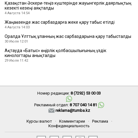
Қазақстан Әскери-теңіз күштерінде жауынгерлік даярлықтың
кезекті кезеңі аяқталды
4 Августа 14:54
Жаңаөзенде жас сарбаздарға жеке қару табыс етілді
4 Августа 14:03
Оралда Ұлттық ұланның жас сарбаздарына қару табысталды
30 Июля 12:01
Ақтауда «Батыс» өңірлік қолбасшылығының үздік
кинологтары анықталды
29 Июля 11:42
Номер редакции:
8 (7292) 53 00 03
Рекламный отдел:
8 707 040 14 81
reklama@tumba.kz
Курсы валют
·
Комментарии
·
Реклама
·
Конфиденциальность