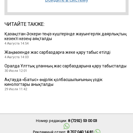
ЧИТАЙТЕ ТАКЖЕ:
Қазақстан Әскери-теңіз күштерінде жауынгерлік даярлықтың
кезекті кезеңі аяқталды
4 Августа 14:54
Жаңаөзенде жас сарбаздарға жеке қару табыс етілді
4 Августа 14:03
Оралда Ұлттық ұланның жас сарбаздарына қару табысталды
30 Июля 12:01
Ақтауда «Батыс» өңірлік қолбасшылығының үздік
кинологтары анықталды
29 Июля 11:42
Номер редакции:
8 (7292) 53 00 03
Рекламный отдел:
8 707 040 14 81