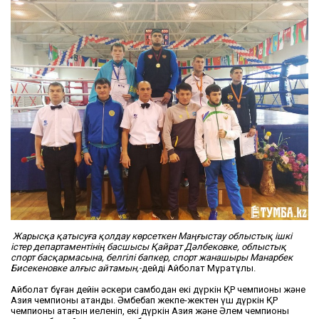
Жарысқа қатысуға қолдау көрсеткен Маңғыстау облыстық ішкі
істер департаментінің басшысы Қайрат Дәлбековке, облыстық
спорт басқармасына, белгілі бапкер, спорт жанашыры Манарбек
Бисекеновке алғыс айтамын,-
дейді Айболат Мұратұлы.
Айболат бұған дейін әскери самбодан екі дүркін ҚР чемпионы және
Азия чемпионы атанды. Әмбебап жекпе-жектен үш дүркін ҚР
чемпионы атағын иеленіп, екі дүркін Азия және Әлем чемпионы