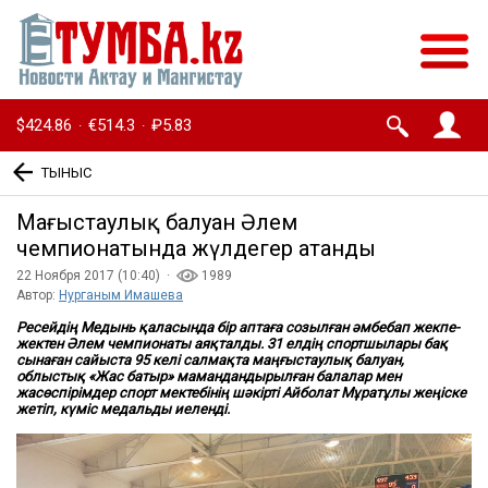
$424.86
€514.3
₽5.83
·
·
ТЫНЫС
Маңғыстаулық балуан Әлем
чемпионатында жүлдегер атанды
22 Ноября 2017 (10:40) ·
1989
Автор:
Нурганым Имашева
Ресейдің Медынь қаласында бір аптаға созылған әмбебап жекпе-
жектен Әлем чемпионаты аяқталды. 31 елдің спортшылары бақ
сынаған сайыста 95 келі салмақта маңғыстаулық балуан,
облыстық «Жас батыр» мамандандырылған балалар мен
жасөспірімдер спорт мектебінің шәкірті Айболат Мұратұлы жеңіске
жетіп, күміс медальды иеленді.