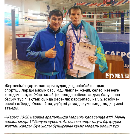
Жерлесіміз қарсыластары судандық, әзірбайжандық
спортшыларды айқын басымдылықпен жеңіп, келесі кезеңге
жолдама алды. Жартылай финальда өзбекстандық балуаннан
басым түсіп, ақтық сында ресейлік қарсыласына 3:2 есебімен
есесін жіберді. Осылайша, дүбірлі додада күміс медальдың иесі
атанды.
-
Жарыс 13-20 қараша аралығында Медынь қаласында өтті. Менің
салмағымда 17 балуан күресті. Алтыннан алқа тағуға бір қадам
жетпей қалды. Бұл жолы бұйырғаны күміс медаль болып тұр.